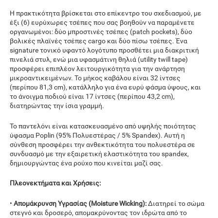
Η πρακτικότητα βρίσκεται στο επίκεντρο του σχεδιασμού, με
έξι (6) ευρύχωρες τσέπες που σας βοηθούν να παραμένετε
οργανωμένοι: δύο μπροστινές τσέπες (patch pockets), δύο
βολικές πλαϊνές τσέπες cargo και δύο πίσω τσέπες. Ένα
signature τονικό υφαντό λογότυπο προσθέτει μια διακριτική
πινελιά στυλ, ενώ μια υφασμάτινη θηλιά (utility twill tape)
προσφέρει επιπλέον λειτουργικότητα για την ανάρτηση
μικροαντικειμένων. Το μήκος καβάλου είναι 32 ίντσες
(περίπου 81,3 cm), κατάλληλο για ένα ευρύ φάσμα ύψους, και
το άνοιγμα ποδιού είναι 17 ίντσες (περίπου 43,2 cm),
διατηρώντας την ίσια γραμμή.
Το παντελόνι είναι κατασκευασμένο από υψηλής ποιότητας
ύφασμα Poplin (95% Πολυεστέρας / 5% Spandex). Αυτή η
σύνθεση προσφέρει την ανθεκτικότητα του πολυεστέρα σε
συνδυασμό με την εξαιρετική ελαστικότητα του spandex,
δημιουργώντας ένα ρούχο που κινείται μαζί σας.
Πλεονεκτήματα και Χρήσεις:
•
Απομάκρυνση Υγρασίας (Moisture Wicking):
Διατηρεί το σώμα
στεγνό και δροσερό, απομακρύνοντας τον ιδρώτα από το