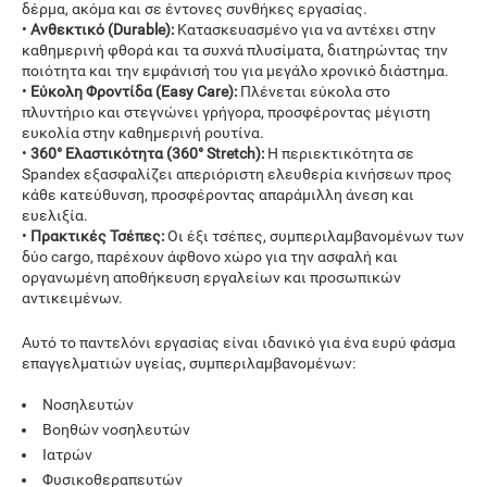
δέρμα, ακόμα και σε έντονες συνθήκες εργασίας.
•
Ανθεκτικό (Durable):
Κατασκευασμένο για να αντέχει στην
καθημερινή φθορά και τα συχνά πλυσίματα, διατηρώντας την
ποιότητα και την εμφάνισή του για μεγάλο χρονικό διάστημα.
•
Εύκολη Φροντίδα (Easy Care):
Πλένεται εύκολα στο
πλυντήριο και στεγνώνει γρήγορα, προσφέροντας μέγιστη
ευκολία στην καθημερινή ρουτίνα.
•
360° Ελαστικότητα (360° Stretch):
Η περιεκτικότητα σε
Spandex εξασφαλίζει απεριόριστη ελευθερία κινήσεων προς
κάθε κατεύθυνση, προσφέροντας απαράμιλλη άνεση και
ευελιξία.
•
Πρακτικές Τσέπες:
Οι έξι τσέπες, συμπεριλαμβανομένων των
δύο cargo, παρέχουν άφθονο χώρο για την ασφαλή και
οργανωμένη αποθήκευση εργαλείων και προσωπικών
αντικειμένων.
Αυτό το παντελόνι εργασίας είναι ιδανικό για ένα ευρύ φάσμα
επαγγελματιών υγείας, συμπεριλαμβανομένων:
Νοσηλευτών
Βοηθών νοσηλευτών
Ιατρών
Φυσικοθεραπευτών