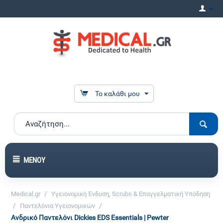
Το καλάθι μου
ΜΕΝΟΎ
/
Medical.gr
Υγειονομική Ένδυση, Scrubs & Επαγγελματική Υπόδηση
/
/
Παντελόνια Υγειονομικών
Ανδρικό Παντελόνι Dickies EDS Essentials | Pewter