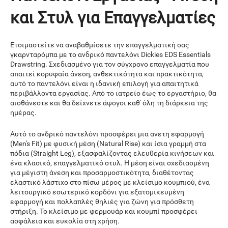
και Στυλ για Επαγγελματίες
Ετοιμαστείτε να αναβαθμίσετε την επαγγελματική σας
γκαρνταρόμπα με το ανδρικό παντελόνι Dickies EDS Essentials
Drawstring. Σχεδιασμένο για τον σύγχρονο επαγγελματία που
απαιτεί κορυφαία άνεση, ανθεκτικότητα και πρακτικότητα,
αυτό το παντελόνι είναι η ιδανική επιλογή για απαιτητικά
περιβάλλοντα εργασίας. Από το ιατρείο έως το εργαστήριο, θα
αισθάνεστε και θα δείχνετε άψογοι καθ' όλη τη διάρκεια της
ημέρας.
Αυτό το ανδρικό παντελόνι προσφέρει μια ανετη εφαρμογή
(Men's Fit) με φυσική μέση (Natural Rise) και ίσια γραμμή στα
πόδια (Straight Leg), εξασφαλίζοντας ελευθερία κινήσεων και
ένα κλασικό, επαγγελματικό στυλ. Η μέση είναι σχεδιασμένη
για μέγιστη άνεση και προσαρμοστικότητα, διαθέτοντας
ελαστικό λάστιχο στο πίσω μέρος με κλείσιμο κουμπιού, ένα
λειτουργικό εσωτερικό κορδόνι για εξατομικευμένη
εφαρμογή και πολλαπλές θηλιές για ζώνη για πρόσθετη
στήριξη. Το κλείσιμο με φερμουάρ και κουμπί προσφέρει
ασφάλεια και ευκολία στη χρήση.