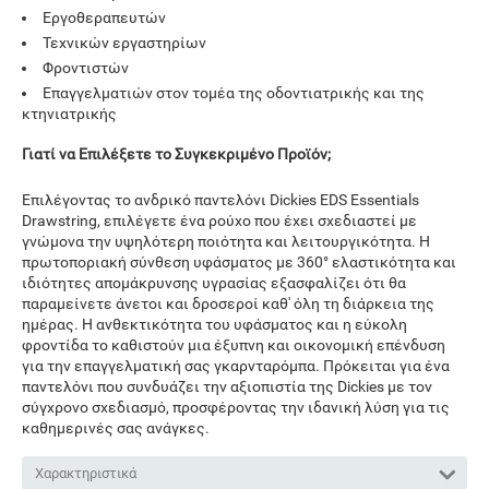
Εργοθεραπευτών
Τεχνικών εργαστηρίων
Φροντιστών
Επαγγελματιών στον τομέα της οδοντιατρικής και της
κτηνιατρικής
Γιατί να Επιλέξετε το Συγκεκριμένο Προϊόν;
Επιλέγοντας το ανδρικό παντελόνι Dickies EDS Essentials
Drawstring, επιλέγετε ένα ρούχο που έχει σχεδιαστεί με
γνώμονα την υψηλότερη ποιότητα και λειτουργικότητα. Η
πρωτοποριακή σύνθεση υφάσματος με 360° ελαστικότητα και
ιδιότητες απομάκρυνσης υγρασίας εξασφαλίζει ότι θα
παραμείνετε άνετοι και δροσεροί καθ' όλη τη διάρκεια της
ημέρας. Η ανθεκτικότητα του υφάσματος και η εύκολη
φροντίδα το καθιστούν μια έξυπνη και οικονομική επένδυση
για την επαγγελματική σας γκαρνταρόμπα. Πρόκειται για ένα
παντελόνι που συνδυάζει την αξιοπιστία της Dickies με τον
σύγχρονο σχεδιασμό, προσφέροντας την ιδανική λύση για τις
καθημερινές σας ανάγκες.
Χαρακτηριστικά