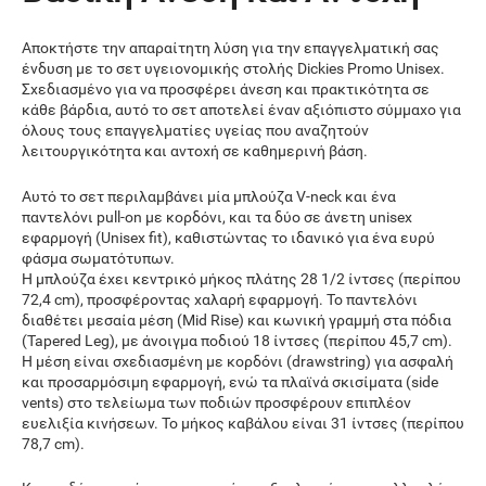
Αποκτήστε την απαραίτητη λύση για την επαγγελματική σας
ένδυση με το σετ υγειονομικής στολής Dickies Promo Unisex.
Σχεδιασμένο για να προσφέρει άνεση και πρακτικότητα σε
κάθε βάρδια, αυτό το σετ αποτελεί έναν αξιόπιστο σύμμαχο για
όλους τους επαγγελματίες υγείας που αναζητούν
λειτουργικότητα και αντοχή σε καθημερινή βάση.
Αυτό το σετ περιλαμβάνει μία μπλούζα V-neck και ένα
παντελόνι pull-on με κορδόνι, και τα δύο σε άνετη unisex
εφαρμογή (Unisex fit), καθιστώντας το ιδανικό για ένα ευρύ
φάσμα σωματότυπων.
Η μπλούζα έχει κεντρικό μήκος πλάτης 28 1/2 ίντσες (περίπου
72,4 cm), προσφέροντας χαλαρή εφαρμογή. Το παντελόνι
διαθέτει μεσαία μέση (Mid Rise) και κωνική γραμμή στα πόδια
(Tapered Leg), με άνοιγμα ποδιού 18 ίντσες (περίπου 45,7 cm).
Η μέση είναι σχεδιασμένη με κορδόνι (drawstring) για ασφαλή
και προσαρμόσιμη εφαρμογή, ενώ τα πλαϊνά σκισίματα (side
vents) στο τελείωμα των ποδιών προσφέρουν επιπλέον
ευελιξία κινήσεων. Το μήκος καβάλου είναι 31 ίντσες (περίπου
78,7 cm).