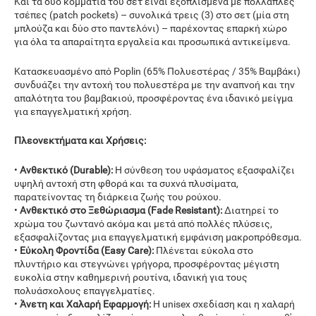
Και τα δύο κομμάτια του σετ είναι εξοπλισμένα με πολλαπλές
τσέπες (patch pockets) – συνολικά τρεις (3) στο σετ (μία στη
μπλούζα και δύο στο παντελόνι) – παρέχοντας επαρκή χώρο
για όλα τα απαραίτητα εργαλεία και προσωπικά αντικείμενα.
Κατασκευασμένο από Poplin (65% Πολυεστέρας / 35% Βαμβάκι)
συνδυάζει την αντοχή του πολυεστέρα με την αναπνοή και την
απαλότητα του βαμβακιού, προσφέροντας ένα ιδανικό μείγμα
για επαγγελματική χρήση.
Πλεονεκτήματα και Χρήσεις:
•
Ανθεκτικό (Durable):
Η σύνθεση του υφάσματος εξασφαλίζει
υψηλή αντοχή στη φθορά και τα συχνά πλυσίματα,
παρατείνοντας τη διάρκεια ζωής του ρούχου.
•
Ανθεκτικό στο Ξεθώριασμα (Fade Resistant):
Διατηρεί το
χρώμα του ζωντανό ακόμα και μετά από πολλές πλύσεις,
εξασφαλίζοντας μια επαγγελματική εμφάνιση μακροπρόθεσμα.
•
Εύκολη Φροντίδα (Easy Care):
Πλένεται εύκολα στο
πλυντήριο και στεγνώνει γρήγορα, προσφέροντας μέγιστη
ευκολία στην καθημερινή ρουτίνα, ιδανική για τους
πολυάσχολους επαγγελματίες.
•
Άνετη και Χαλαρή Εφαρμογή:
Η unisex σχεδίαση και η χαλαρή