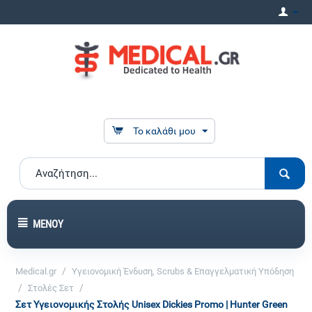
Το καλάθι μου
ΜΕΝΟΎ
/
Medical.gr
Υγειονομική Ένδυση, Scrubs & Επαγγελματική Υπόδηση
/
/
Στολές Σετ
Σετ Υγειονομικής Στολής Unisex Dickies Promo | Hunter Green