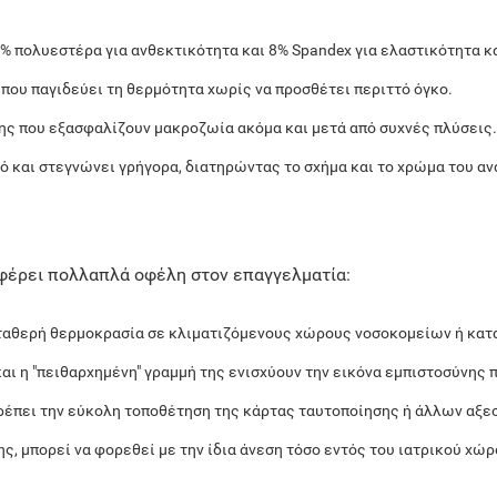
% πολυεστέρα για ανθεκτικότητα και 8% Spandex για ελαστικότητα κ
 που παγιδεύει τη θερμότητα χωρίς να προσθέτει περιττό όγκο.
ης που εξασφαλίζουν μακροζωία ακόμα και μετά από συχνές πλύσεις.
ό και στεγνώνει γρήγορα, διατηρώντας το σχήμα και το χρώμα του α
φέρει πολλαπλά οφέλη στον επαγγελματία:
σταθερή θερμοκρασία σε κλιματιζόμενους χώρους νοσοκομείων ή κατ
αι η "πειθαρχημένη" γραμμή της ενισχύουν την εικόνα εμπιστοσύνης 
τρέπει την εύκολη τοποθέτηση της κάρτας ταυτοποίησης ή άλλων αξε
ης, μπορεί να φορεθεί με την ίδια άνεση τόσο εντός του ιατρικού χώ