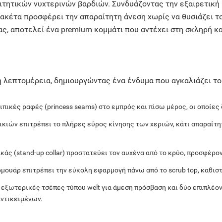
τητικών νυχτερινών βαρδιών. Συνδυάζοντας την εξαιρετική 
ζακέτα προσφέρει την απαραίτητη άνεση χωρίς να θυσιάζει τ
ς, αποτελεί ένα premium κομμάτι που αντέχει στη σκληρή κ
η λεπτομέρεια, δημιουργώντας ένα ένδυμα που αγκαλιάζει το 
ιπικές ραφές (princess seams) στο εμπρός και πίσω μέρος, οι οποίες
ικιών επιτρέπει το πλήρες εύρος κίνησης των χεριών, κάτι απαραίτ
άς (stand-up collar) προστατεύει τον αυχένα από το κρύο, προσφέρο
μουάρ επιτρέπει την εύκολη εφαρμογή πάνω από το scrub top, καθιστώ
 εξωτερικές τσέπες τύπου welt για άμεση πρόσβαση και δύο επιπλέ
ντικειμένων.