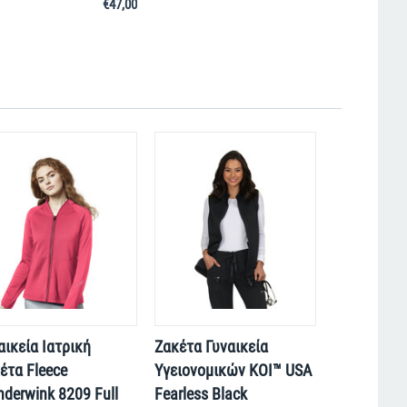
€
47,00
αικεία Ιατρική
Ζακέτα Γυναικεία
έτα Fleece
Υγειονομικών KOI™ USA
derwink 8209 Full
Fearless Black