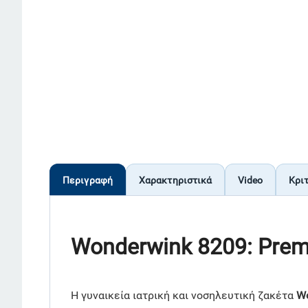
Περιγραφή
Χαρακτηριστικά
Video
Κρι
Wonderwink 8209: Prem
Η γυναικεία ιατρική και νοσηλευτική ζακέτα
Wo