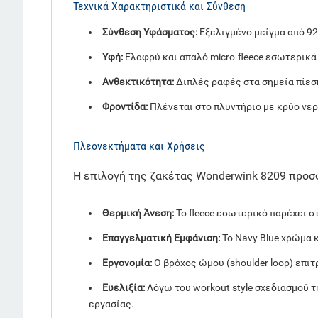
Τεχνικά Χαρακτηριστικά και Σύνθεση
Σύνθεση Υφάσματος:
Εξελιγμένο μείγμα από 92
Υφή:
Ελαφρύ και απαλό micro-fleece εσωτερικά
Ανθεκτικότητα:
Διπλές ραφές στα σημεία πίεσ
Φροντίδα:
Πλένεται στο πλυντήριο με κρύο νερ
Πλεονεκτήματα και Χρήσεις
Η επιλογή της ζακέτας Wonderwink 8209 προσ
Θερμική Άνεση:
Το fleece εσωτερικό παρέχει 
Επαγγελματική Εμφάνιση:
Το Navy Blue χρώμα κ
Εργονομία:
Ο βρόχος ώμου (shoulder loop) επι
Ευελιξία:
Λόγω του workout style σχεδιασμού τ
εργασίας.