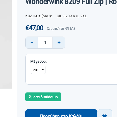
Wonderwink 8209 Full Zip | Ro
ΚΩΔΙΚΟΣ (SKU):
CID-8209.RYL.2XL
€
47,00
(Συμπ/ται ΦΠΑ)
−
+
Μέγεθος:
Άμεσα διαθέσιμο
Προσθήκη στο Καλάθι