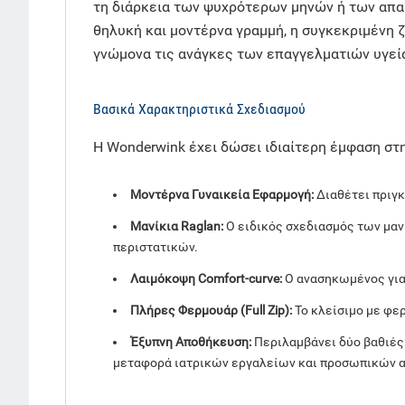
τη διάρκεια των ψυχρότερων μηνών ή των απαι
θηλυκή και μοντέρνα γραμμή, η συγκεκριμένη 
γνώμονα τις ανάγκες των επαγγελματιών υγεία
Βασικά Χαρακτηριστικά Σχεδιασμού
Η Wonderwink έχει δώσει ιδιαίτερη έμφαση στ
Μοντέρνα Γυναικεία Εφαρμογή:
Διαθέτει πριγκ
Μανίκια Raglan:
Ο ειδικός σχεδιασμός των μαν
περιστατικών.
Λαιμόκοψη Comfort-curve:
Ο ανασηκωμένος γιακ
Πλήρες Φερμουάρ (Full Zip):
Το κλείσιμο με φερ
Έξυπνη Αποθήκευση:
Περιλαμβάνει δύο βαθιές
μεταφορά ιατρικών εργαλείων και προσωπικών α