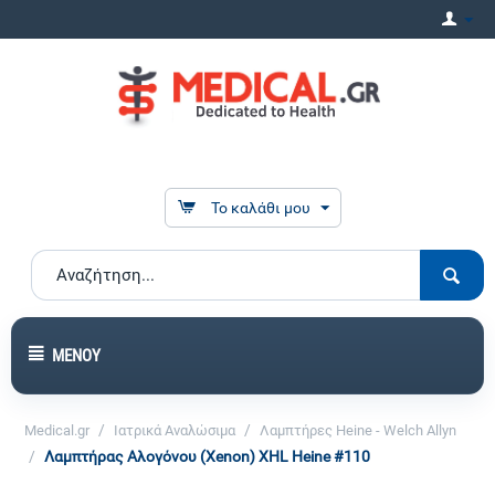
Το καλάθι μου
ΜΕΝΟΎ
/
/
Medical.gr
Ιατρικά Αναλώσιμα
Λαμπτήρες Heine - Welch Allyn
/
Λαμπτήρας Αλογόνου (Xenon) XHL Heine #110