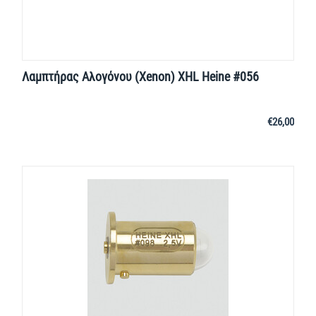
Λαμπτήρας Αλογόνου (Xenon) XHL Heine #056
€
26,00