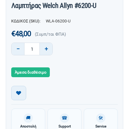
Λαμπτήρας Welch Allyn #6200-U
ΚΩΔΙΚΟΣ (SKU):
WLA-06200-U
€
48,00
(Συμπ/ται ΦΠΑ)
−
+
Άμεσα διαθέσιμο
🚚
☎
🛠
Αποστολή
Support
Service