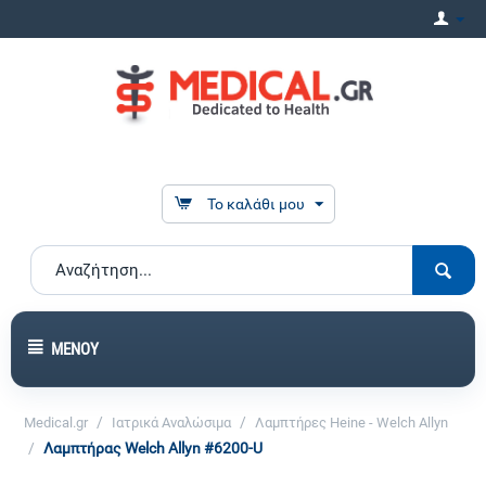
Το καλάθι μου
ΜΕΝΟΎ
/
/
Medical.gr
Ιατρικά Αναλώσιμα
Λαμπτήρες Heine - Welch Allyn
/
Λαμπτήρας Welch Allyn #6200-U