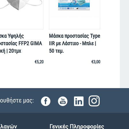
σκα Υψηλής
Μάσκα προστασίας Τype
στασίας FFP2 GIMA
IIR με Λάστιχο - Μπλε |
κή | 20τμχ
50 τεμ.
€
5,20
€
3,00
ουθήστε μας:
λλαγών
Γενικές Πληροφορίες