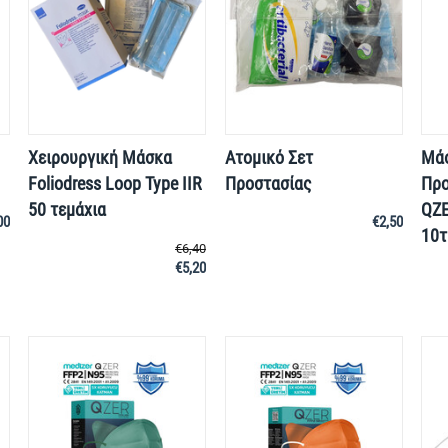
Χειρουργική Μάσκα
Ατομικό Σετ
Μά
Foliodress Loop Type IIR
Προστασίας
Προ
50 τεμάχια
QZE
00
€
2,50
10τ
€
6,40
€
5,20