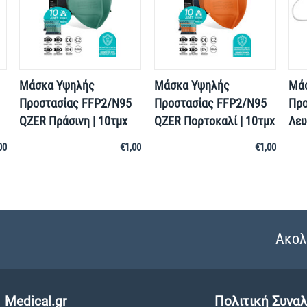
Μάσκα Υψηλής
Μάσκα Υψηλής
Μά
Προστασίας FFP2/N95
Προστασίας FFP2/N95
Προ
QZER Πράσινη | 10τμχ
QZER Πορτοκαλί | 10τμχ
Λευ
00
€
1,00
€
1,00
Ακολ
Medical.gr
Πολιτική Συνα