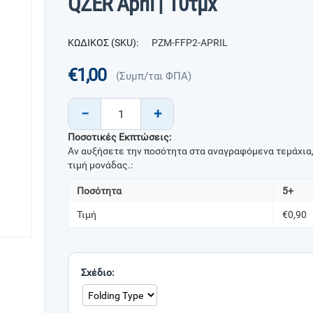
QZER April | 10τμχ
ΚΩΔΙΚΟΣ (SKU):
PZM-FFP2-APRIL
€
1,00
(Συμπ/ται ΦΠΑ)
−
+
Ποσοτικές Εκπτώσεις:
Αν αυξήσετε την ποσότητα στα αναγραφόμενα τεμάχια,
τιμή μονάδας.:
Ποσότητα
5+
Τιμή
€
0,90
Σχέδιο: