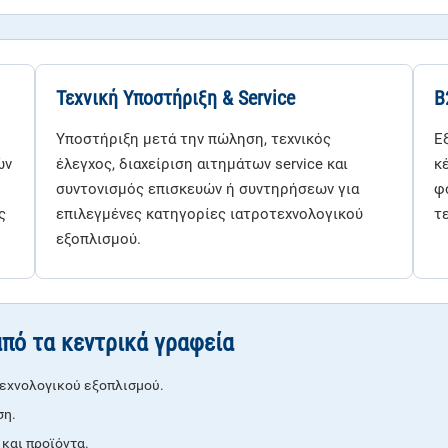
Τεχνική Υποστήριξη & Service
B
Υποστήριξη μετά την πώληση, τεχνικός
Ε
ών
έλεγχος, διαχείριση αιτημάτων service και
κ
συντονισμός επισκευών ή συντηρήσεων για
φ
ς
επιλεγμένες κατηγορίες ιατροτεχνολογικού
τ
εξοπλισμού.
από τα κεντρικά γραφεία
τεχνολογικού εξοπλισμού.
ση.
 και προϊόντα.