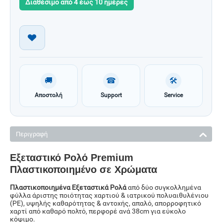
Διαθέσιμο από 4 έως 10 ημέρες
🚚
☎
🛠
Αποστολή
Support
Service
Περιγραφή
Εξεταστικό Ρολό Premium
Πλαστικοποιημένο σε Χρώματα
Πλαστικοποιημένα Εξεταστικά Ρολά
από δύο συγκολλημένα
φύλλα άριστης ποιότητας χαρτιού & ιατρικού πολυαιθυλένιου
(ΡΕ), υψηλής καθαρότητας & αντοχής, απαλό, απορροφητικό
χαρτί από καθαρό πολτό, περφορέ ανά 38cm για εύκολο
κόψιμο.