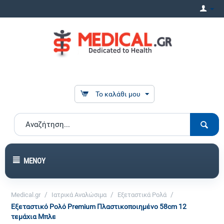
Το καλάθι μου
ΜΕΝΟΎ
/
/
/
Medical.gr
Ιατρικά Αναλώσιμα
Εξεταστικά Ρολά
Εξεταστικό Ρολό Premium Πλαστικοποιημένο 58cm 12
τεμάχια Μπλε