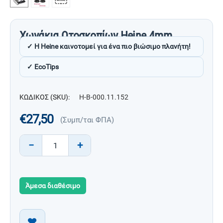
Χωνάκια Ωτοσκοπίων Heine 4mm
✓ Η Heine καινοτομεί για ένα πιο βιώσιμο πλανήτη!
✓ EcoTips
ΚΩΔΙΚΟΣ (SKU):
H-B-000.11.152
€
27,50
(Συμπ/ται ΦΠΑ)
−
+
Άμεσα διαθέσιμο