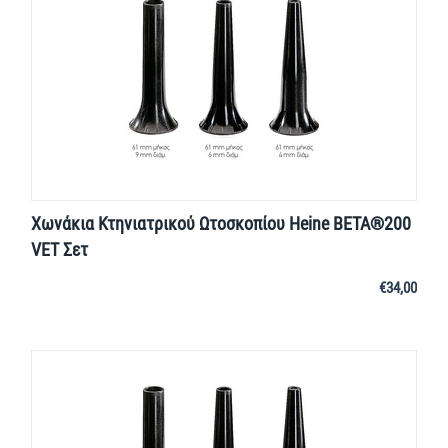
Χωνάκια Κτηνιατρικού Ωτοσκοπίου Heine BΕΤΑ®200
VET Σετ
€
34,00