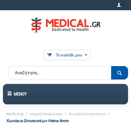
Το καλάθι μου
ΜΕΝΟΎ
/
/
/
Medical.gr
Ιατρικά Αναλώσιμα
Χωνάκια Ωτοσκοπίων
Χωνάκια Ωτοσκοπίων Heine 4mm