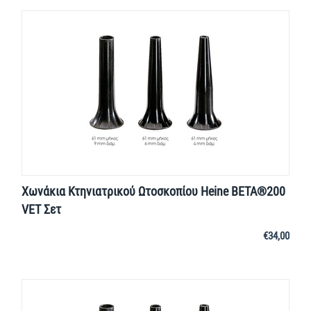
Χωνάκια Κτηνιατρικού Ωτοσκοπίου Heine BΕΤΑ®200
VET Σετ
€
34,00