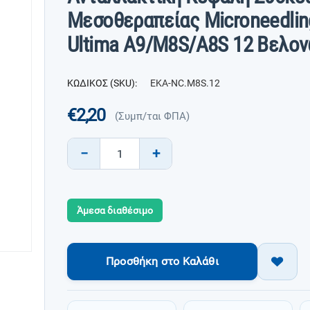
Μεσοθεραπείας Microneedlin
Ultima A9/M8S/A8S 12 Βελο
ΚΩΔΙΚΟΣ (SKU):
EKA-NC.M8S.12
€
2,20
(Συμπ/ται ΦΠΑ)
−
+
Άμεσα διαθέσιμο
Προσθήκη στο Καλάθι