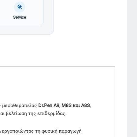
🛠
Service
ές μεσοθεραπείας
Dr.Pen A9, M8S και A8S
,
αι βελτίωση της επιδερμίδας.
ενεργοποιώντας τη φυσική παραγωγή