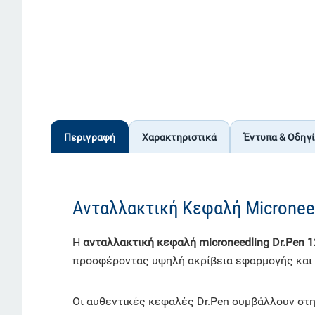
Περιγραφή
Χαρακτηριστικά
Έντυπα & Οδηγ
Ανταλλακτική Κεφαλή Microneed
Η
ανταλλακτική κεφαλή microneedling Dr.Pen 
προσφέροντας υψηλή ακρίβεια εφαρμογής και 
Οι αυθεντικές κεφαλές Dr.Pen συμβάλλουν στ