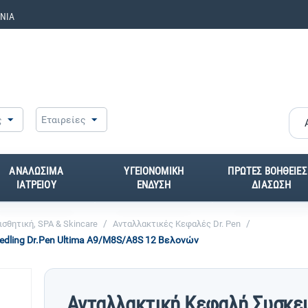
ΝΙΑ
ς
Εταιρείες
ΑΝΑΛΩΣΙΜΑ
ΥΓΕΙΟΝΟΜΙΚΗ
ΠΡΩΤΕΣ ΒΟΗΘΕΙΕΣ
ΙΑΤΡΕΙΟΥ
ΕΝΔΥΣΗ
ΔΙΑΣΩΣΗ
/
/
σθητική, SPA & Skincare
Ανταλλακτικές Κεφαλές Dr. Pen
dling Dr.Pen Ultima A9/M8S/A8S 12 Βελονών
Ανταλλακτική Κεφαλή Συσκε