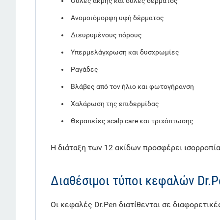
Ουλές ακμής και ουλές δέρματος
Ανομοιόμορφη υφή δέρματος
Διευρυμένους πόρους
Υπερμελάγχρωση και δυσχρωμίες
Ραγάδες
Βλάβες από τον ήλιο και φωτογήρανση
Χαλάρωση της επιδερμίδας
Θεραπείες scalp care και τριχόπτωσης
Η διάταξη των 12 ακίδων προσφέρει ισορροπία
Διαθέσιμοι τύποι κεφαλών Dr.P
Οι κεφαλές Dr.Pen διατίθενται σε διαφορετικ