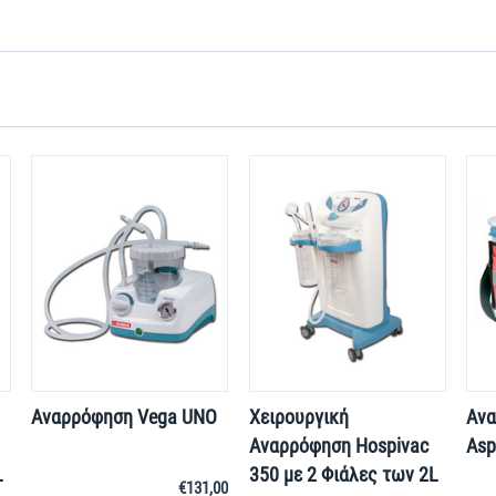
Αναρρόφηση Vega UNO
Χειρουργική
Ανα
Αναρρόφηση Hospivac
Asp
L
350 με 2 Φιάλες των 2L
€
131,00