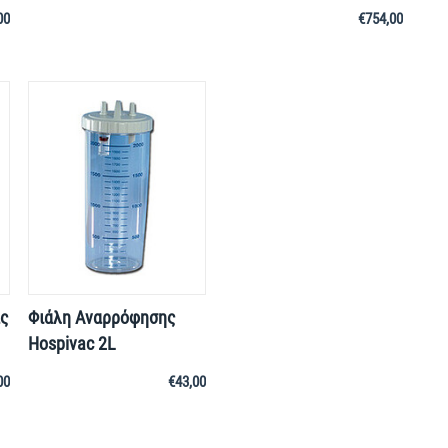
00
€
754,00
ς
Φιάλη Αναρρόφησης
Hospivac 2L
00
€
43,00