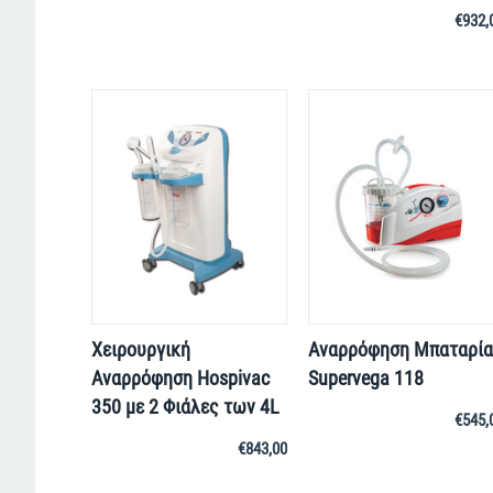
€
932,
Χειρουργική
Αναρρόφηση Μπαταρία
Αναρρόφηση Hospivac
Supervega 118
350 με 2 Φιάλες των 4L
€
545,
€
843,00