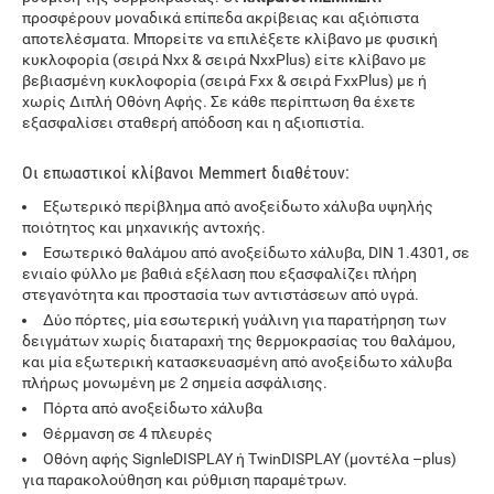
προσφέρουν μοναδικά επίπεδα ακρίβειας και αξιόπιστα
αποτελέσματα. Μπορείτε να επιλέξετε κλίβανο με φυσική
κυκλοφορία (σειρά Νxx & σειρά NxxPlus) είτε κλίβανο με
βεβιασμένη κυκλοφορία (σειρά Fxx & σειρά FxxPlus) με ή
χωρίς Διπλή Οθόνη Αφής. Σε κάθε περίπτωση θα έχετε
εξασφαλίσει σταθερή απόδοση και η αξιοπιστία.
Οι επωαστικοί κλίβανοι Memmert διαθέτουν:
Εξωτερικό περίβλημα από ανοξείδωτο χάλυβα υψηλής
ποιότητος και μηχανικής αντοχής.
Εσωτερικό θαλάμου από ανοξείδωτο χάλυβα, DIN 1.4301, σε
ενιαίο φύλλο με βαθιά εξέλαση που εξασφαλίζει πλήρη
στεγανότητα και προστασία των αντιστάσεων από υγρά.
Δύο πόρτες, μία εσωτερική γυάλινη για παρατήρηση των
δειγμάτων χωρίς διαταραχή της θερμοκρασίας του θαλάμου,
και μία εξωτερική κατασκευασμένη από ανοξείδωτο χάλυβα
πλήρως μονωμένη με 2 σημεία ασφάλισης.
Πόρτα από ανοξείδωτο χάλυβα
Θέρμανση σε 4 πλευρές
Οθόνη αφής SignleDISPLAY ή TwinDISPLAY (μοντέλα –plus)
για παρακολούθηση και ρύθμιση παραμέτρων.