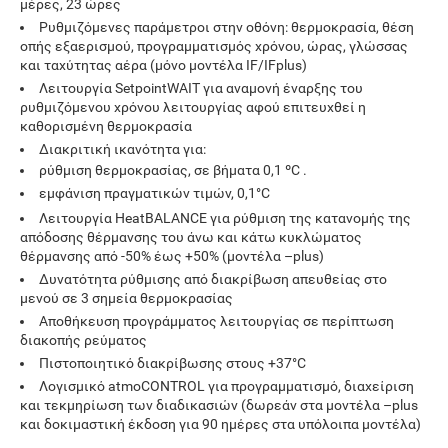
μέρες, 23 ώρες
Ρυθμιζόμενες παράμετροι στην οθόνη: θερμοκρασία, θέση
οπής εξαερισμού, προγραμματισμός χρόνου, ώρας, γλώσσας
και ταχύτητας αέρα (μόνο μοντέλα IF/IFplus)
Λειτουργία SetpointWAIT για αναμονή έναρξης του
ρυθμιζόμενου χρόνου λειτουργίας αφού επιτευχθεί η
καθορισμένη θερμοκρασία
Διακριτική ικανότητα για:
ρύθμιση θερμοκρασίας, σε βήματα 0,1 ºC .
εμφάνιση πραγματικών τιμών, 0,1
°
C
Λειτουργία HeatBALANCE για ρύθμιση της κατανομής της
απόδοσης θέρμανσης του άνω και κάτω κυκλώματος
θέρμανσης από -50% έως +50% (μοντέλα –plus)
Δυνατότητα ρύθμισης από διακρίβωση απευθείας στο
μενού σε 3 σημεία θερμοκρασίας
Αποθήκευση προγράμματος λειτουργίας σε περίπτωση
διακοπής ρεύματος
Πιστοποιητικό διακρίβωσης στους +37
°
C
Λογισμικό atmoCONTROL για προγραμματισμό, διαχείριση
και τεκμηρίωση των διαδικασιών (δωρεάν στα μοντέλα –plus
και δοκιμαστική έκδοση για 90 ημέρες στα υπόλοιπα μοντέλα)