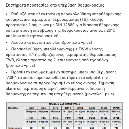
Συστήματα προστασίας από υπέρβαση θερμοκρασίας
Ρυθμιζόμενη ηλεκτρονική παρακολούθηση υπερθέρμανσης
και μηχανικό περιοριστή θερμοκρασίας (TB), κλάσης
προστασίας 1 σύμφωνα με DIN 12880, για διακοπή θέρμανσης
σε περίπτωση υπέρβασης της θερμοκρασίας άνω των 20
°
C
περίπου από την ονομαστική
Ακουστικό και οπτικό alarm(μοντέλα –plus)
Παρακολούθηση υπερθέρμανσης με TWW, κλάσης
προστασίας 3.1 ή ρυθμιζόμενος περιοριστής θερμοκρασίας
TWB, κλάσης προστασίας 2, επιλέγοντας από την οθόνη
(μοντέλα –plus)
Πρόσθετο ενσωματωμένο σύστημα υπερ/υπό-θέρμανσης
“ASF”, το οποίο παρακολουθεί αυτόματα τo setpoint της
θερμοκρασίας σε προκαθορισμένο εύρος ανοχής. Σήμανση
alarm σε περίπτωση υπέρ- ή υπό- θέρμανσης, διακοπή
θέρμανσης σε περίπτωση υπερθέρμανσης (μοντέλα –plus)