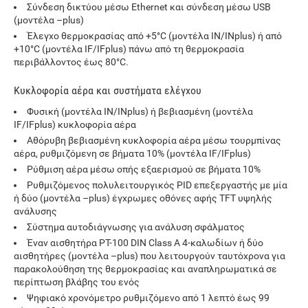
Σύνδεση δικτύου μέσω Ethernet και σύνδεση μέσω USB
(μοντέλα –plus)
Έλεγχο θερμοκρασίας από +5
°
C (μοντέλα IN/INplus) ή από
+10
°
C (μοντέλα IF/IFplus) πάνω από τη θερμοκρασία
περιβάλλοντος έως 80°C.
Κυκλοφορία αέρα και συστήματα ελέγχου
Φυσική (μοντέλα IN/INplus) ή βεβιασμένη (μοντέλα
IF/IFplus) κυκλοφορία αέρα
Αθόρυβη βεβιασμένη κυκλοφορία αέρα μέσω τουρμπίνας
αέρα, ρυθμιζόμενη σε βήματα 10% (μοντέλα IF/IFplus)
Ρύθμιση αέρα μέσω οπής εξαερισμού σε βήματα 10%
Ρυθμιζόμενος πολυλειτουργικός PID επεξεργαστής με μία
ή δύο (μοντέλα –plus) έγχρωμες οθόνες αφής TFT υψηλής
ανάλυσης
Σύστημα αυτοδιάγνωσης για ανάλυση σφάλματος
Έναν αισθητήρα PT-100 DIN Class A 4-καλωδίων ή δύο
αισθητήρες (μοντέλα –plus) που λειτουργούν ταυτόχρονα για
παρακολούθηση της θερμοκρασίας και αναπληρωματικά σε
περίπτωση βλάβης του ενός
Ψηφιακό χρονόμετρο ρυθμιζόμενο από 1 λεπτό έως 99