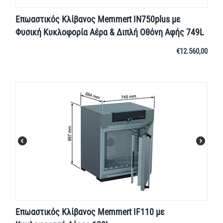
Επωαστικός Κλίβανος Memmert IN750plus με
Φυσική Κυκλοφορία Αέρα & Διπλή Οθόνη Αφής 749L
€
12.560,00
Επωαστικός Κλίβανος Memmert IF110 με