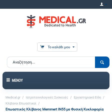
Το καλάθι μου
ΜΕΝΟΎ
/
/
/
Medical.gr
Ιατροτεχνολογικές Συσκευές
Εργαστηριακά Είδη
/
Κλίβανοι Επωαστικοί
Επωαστικός Κλίβανος Memmert IN55 με Φυσική Κυκλοφορία