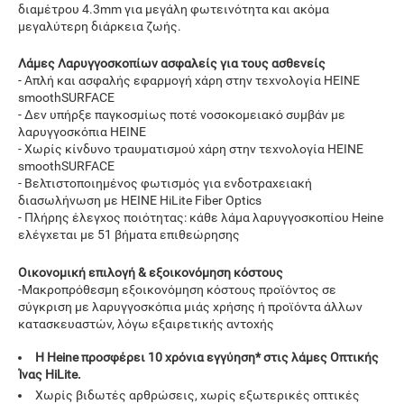
διαμέτρου 4.3mm για μεγάλη φωτεινότητα και ακόμα
μεγαλύτερη διάρκεια ζωής.
Λάμες Λαρυγγοσκοπίων ασφαλείς για τους ασθενείς
- Απλή και ασφαλής εφαρμογή χάρη στην τεχνολογία HEINE
smoothSURFACE
- Δεν υπήρξε παγκοσμίως ποτέ νοσοκομειακό συμβάν με
λαρυγγοσκόπια HEINE
- Χωρίς κίνδυνο τραυματισμού χάρη στην τεχνολογία HEINE
smoothSURFACE
- Βελτιστοποιημένος φωτισμός για ενδοτραχειακή
διασωλήνωση με HEINE HiLite Fiber Optics
- Πλήρης έλεγχος ποιότητας: κάθε λάμα λαρυγγοσκοπίου Heine
ελέγχεται με 51 βήματα επιθεώρησης
Οικονομική επιλογή & εξοικονόμηση κόστους
-Μακροπρόθεσμη εξοικονόμηση κόστους προϊόντος σε
σύγκριση με λαρυγγοσκόπια μιάς χρήσης ή προϊόντα άλλων
κατασκευαστών, λόγω εξαιρετικής αντοχής
Η Heine προσφέρει 10 χρόνια εγγύηση* στις λάμες Οπτικής
Ίνας HiLite.
Χωρίς βιδωτές αρθρώσεις, χωρίς εξωτερικές οπτικές