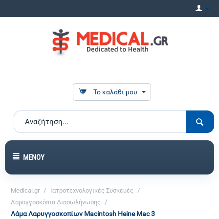
Το καλάθι μου
ΜΕΝΟΎ
/
/
Medical.gr
Ιατροτεχνολογικές Συσκευές
/
Λαρυγγοσκόπια Διασωλήνωσης
Λάμα Λαρυγγοσκοπίων Macintosh Heine Mac 3