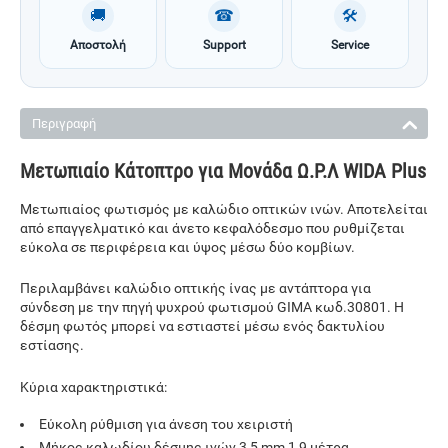
🚚
☎
🛠
Αποστολή
Support
Service
Περιγραφή
Μετωπιαίο Κάτοπτρο για Μονάδα Ω.Ρ.Λ WIDA Plus
Μετωπιαίος φωτισμός με καλώδιο οπτικών ινών. Αποτελείται
από επαγγελματικό και άνετο κεφαλόδεσμο που ρυθμίζεται
εύκολα σε περιφέρεια και ύψος μέσω δύο κομβίων.
Περιλαμβάνει καλώδιο οπτικής ίνας με αντάπτορα για
σύνδεση με την πηγή ψυχρού φωτισμού GIMA κωδ.30801. Η
δέσμη φωτός μπορεί να εστιαστεί μέσω ενός δακτυλίου
εστίασης.
Κύρια χαρακτηριστικά:
Εύκολη ρύθμιση για άνεση του χειριστή
Μήκος καλωδίου δέσμης ινών 3,5 mm 1,9 μέτρα