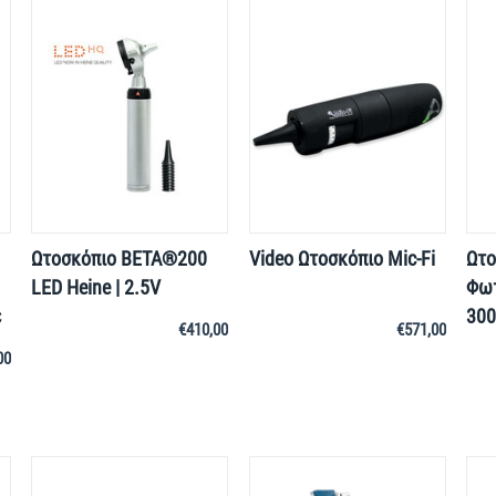
Ωτοσκόπιο BETA®200
Video Ωτοσκόπιο Mic-Fi
Ωτο
LED Heine | 2.5V
Φωτ
ε
300
€
410,00
€
571,00
00