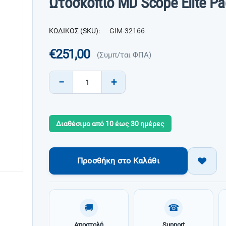
Ωτοσκόπιο MD Scope Elite Pa
ΚΩΔΙΚΟΣ (SKU):
GIM-32166
€
251,00
(Συμπ/ται ΦΠΑ)
−
+
Διαθέσιμο από 10 έως 30 ημέρες
Προσθήκη στο Καλάθι
🚚
☎
Αποστολή
Support