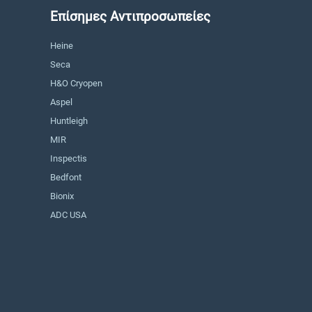
Επίσημες Αντιπροσωπείες
Heine
Seca
H&O Cryopen
Aspel
Huntleigh
MIR
Inspectis
Bedfont
Bionix
ADC USA