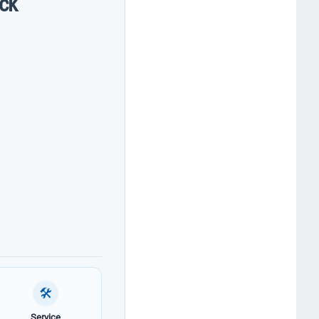
ck
🛠
Service