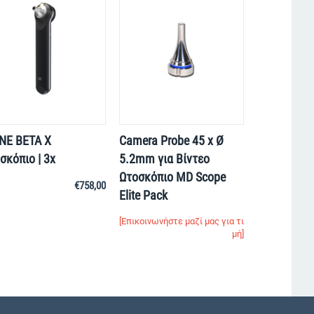
NE BETA X
Camera Probe 45 x Ø
σκόπιο | 3x
5.2mm για Βίντεο
Ωτοσκόπιο MD Scope
€
758,00
Elite Pack
[Επικοινωνήστε μαζί μας για τι
μή]