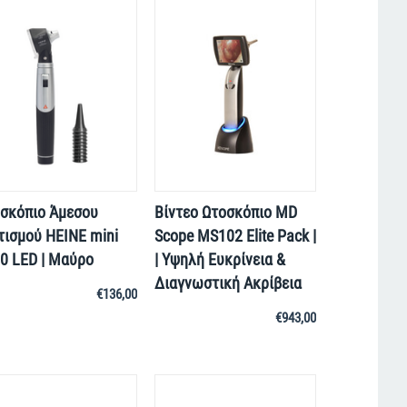
σκόπιο Άμεσου
Βίντεο Ωτοσκόπιο MD
ισμού HEINE mini
Scope MS102 Elite Pack |
0 LED | Μαύρο
| Υψηλή Ευκρίνεια &
Διαγνωστική Ακρίβεια
€
136,00
€
943,00