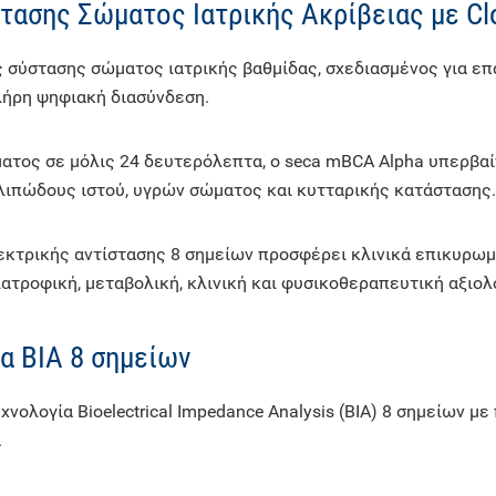
ασης Σώματος Ιατρικής Ακρίβειας με Clo
 σύστασης σώματος ιατρικής βαθμίδας, σχεδιασμένος για επ
λήρη ψηφιακή διασύνδεση.
ος σε μόλις 24 δευτερόλεπτα, ο seca mBCA Alpha υπερβαίν
λιπώδους ιστού, υγρών σώματος και κυτταρικής κατάστασης.
εκτρικής αντίστασης 8 σημείων προσφέρει κλινικά επικυρωμ
τροφική, μεταβολική, κλινική και φυσικοθεραπευτική αξιολ
α BIA 8 σημείων
νολογία Bioelectrical Impedance Analysis (BIA) 8 σημείων μ
.