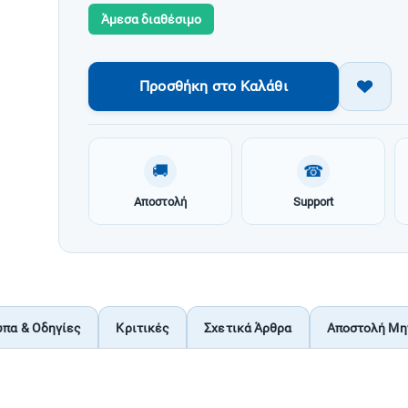
Άμεσα διαθέσιμο
Προσθήκη στο Καλάθι
🚚
☎
Αποστολή
Support
υπα & Οδηγίες
Κριτικές
Σχετικά Άρθρα
Αποστολή Μη