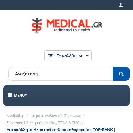
Το καλάθι μου
ΜΕΝΟΎ
/
/
Medical.gr
Ιατροτεχνολογικές Συσκευές
/
Συσκευές Ηλεκτροθεραπείας TENS & EMS
Αυτοκόλλητα Ηλεκτρόδια Φυσικοθεραπείας TOP-RANK |