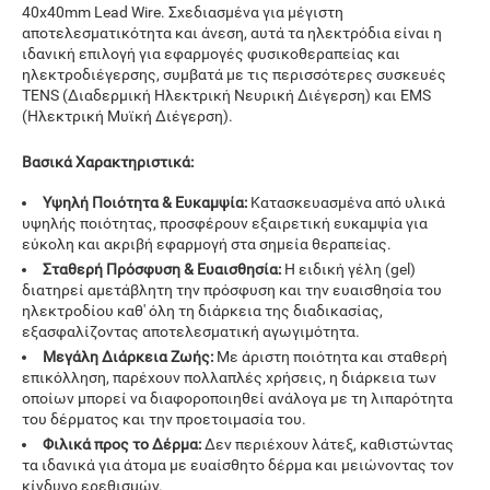
40x40mm Lead Wire. Σχεδιασμένα για μέγιστη
αποτελεσματικότητα και άνεση, αυτά τα ηλεκτρόδια είναι η
ιδανική επιλογή για εφαρμογές φυσικοθεραπείας και
ηλεκτροδιέγερσης, συμβατά με τις περισσότερες συσκευές
TENS (Διαδερμική Ηλεκτρική Νευρική Διέγερση) και EMS
(Ηλεκτρική Μυϊκή Διέγερση).
Βασικά Χαρακτηριστικά:
Υψηλή Ποιότητα & Ευκαμψία:
Κατασκευασμένα από υλικά
υψηλής ποιότητας, προσφέρουν εξαιρετική ευκαμψία για
εύκολη και ακριβή εφαρμογή στα σημεία θεραπείας.
Σταθερή Πρόσφυση & Ευαισθησία:
Η ειδική γέλη (gel)
διατηρεί αμετάβλητη την πρόσφυση και την ευαισθησία του
ηλεκτροδίου καθ' όλη τη διάρκεια της διαδικασίας,
εξασφαλίζοντας αποτελεσματική αγωγιμότητα.
Μεγάλη Διάρκεια Ζωής:
Με άριστη ποιότητα και σταθερή
επικόλληση, παρέχουν πολλαπλές χρήσεις, η διάρκεια των
οποίων μπορεί να διαφοροποιηθεί ανάλογα με τη λιπαρότητα
του δέρματος και την προετοιμασία του.
Φιλικά προς το Δέρμα:
Δεν περιέχουν λάτεξ, καθιστώντας
τα ιδανικά για άτομα με ευαίσθητο δέρμα και μειώνοντας τον
κίνδυνο ερεθισμών.