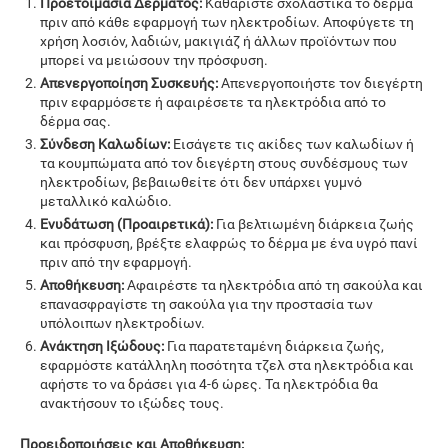
Προετοιμασία Δέρματος:
Καθαρίστε σχολαστικά το δέρμα
πριν από κάθε εφαρμογή των ηλεκτροδίων. Αποφύγετε τη
χρήση λοσιόν, λαδιών, μακιγιάζ ή άλλων προϊόντων που
μπορεί να μειώσουν την πρόσφυση.
Απενεργοποίηση Συσκευής:
Απενεργοποιήστε τον διεγέρτη
πριν εφαρμόσετε ή αφαιρέσετε τα ηλεκτρόδια από το
δέρμα σας.
Σύνδεση Καλωδίων:
Εισάγετε τις ακίδες των καλωδίων ή
τα κουμπώματα από τον διεγέρτη στους συνδέσμους των
ηλεκτροδίων, βεβαιωθείτε ότι δεν υπάρχει γυμνό
μεταλλικό καλώδιο.
Ενυδάτωση (Προαιρετικά):
Για βελτιωμένη διάρκεια ζωής
και πρόσφυση, βρέξτε ελαφρώς το δέρμα με ένα υγρό πανί
πριν από την εφαρμογή.
Αποθήκευση:
Αφαιρέστε τα ηλεκτρόδια από τη σακούλα και
επανασφραγίστε τη σακούλα για την προστασία των
υπόλοιπων ηλεκτροδίων.
Ανάκτηση Ιξώδους:
Για παρατεταμένη διάρκεια ζωής,
εφαρμόστε κατάλληλη ποσότητα τζελ στα ηλεκτρόδια και
αφήστε το να δράσει για 4-6 ώρες. Τα ηλεκτρόδια θα
ανακτήσουν το ιξώδες τους.
Προειδοποιήσεις και Αποθήκευση: