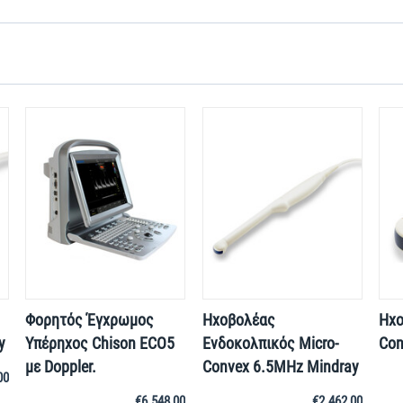
Φορητός Έγχρωμος
Ηχοβολέας
Ηχο
y
Υπέρηχος Chison ECO5
Ενδοκολπικός Micro-
Con
με Doppler.
Convex 6.5MHz Mindray
00
€
6.548,00
€
2.462,00