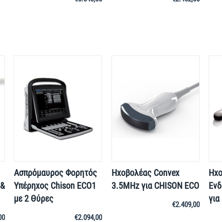
Ασπρόμαυρος Φορητός
Ηχοβολέας Convex
Ηχο
 &
Υπέρηχος Chison ECO1
3.5MHz για CHISON ECO
Ενδ
με 2 Θύρες
για
€
2.409,00
00
€
2.094,00