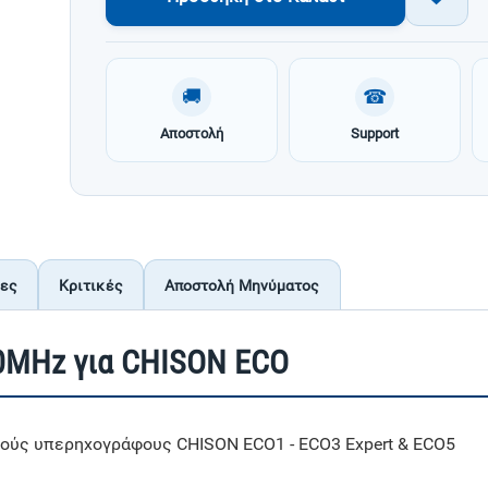
🚚
☎
Αποστολή
Support
ίες
Κριτικές
Αποστολή Μηνύματος
.0MHz για CHISON ECO
τούς υπερηχογράφους CHISON ECO1 - ECO3 Expert & ECO5