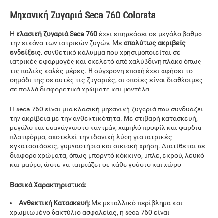
Μηχανική Ζυγαριά Seca 760 Colorata
Η
κλασική ζυγαριά Seca 760
έχει επηρεάσει σε μεγάλο βαθμό
την εικόνα των ιατρικών ζυγών. Με
απολύτως ακριβείς
ενδείξεις
, συνθετικό κάλυμμα που χρησιμοποιείται σε
ιατρικές εφαρμογές και σκελετό από χαλύβδινη πλάκα όπως
τις παλιές καλές μέρες. Η σύγχρονη εποχή έχει αφήσει το
σημάδι της σε αυτές τις ζυγαριές, οι οποίες είναι διαθέσιμες
σε πολλά διαφορετικά χρώματα και μοντέλα.
Η seca 760 είναι μια κλασική μηχανική ζυγαριά που συνδυάζει
την ακρίβεια με την ανθεκτικότητα. Με στιβαρή κατασκευή,
μεγάλο και ευανάγνωστο καντράν, χαμηλό προφίλ και φαρδιά
πλατφόρμα, αποτελεί την ιδανική λύση για ιατρικές
εγκαταστάσεις, γυμναστήρια και οικιακή χρήση. Διατίθεται σε
διάφορα χρώματα, όπως μπορντό κόκκινο, μπλε, εκρού, λευκό
και μαύρο, ώστε να ταιριάζει σε κάθε γούστο και χώρο.
Βασικά Χαρακτηριστικά:
Ανθεκτική Κατασκευή:
Με μεταλλικό περίβλημα και
χρωμιωμένο δακτύλιο ασφαλείας, η seca 760 είναι