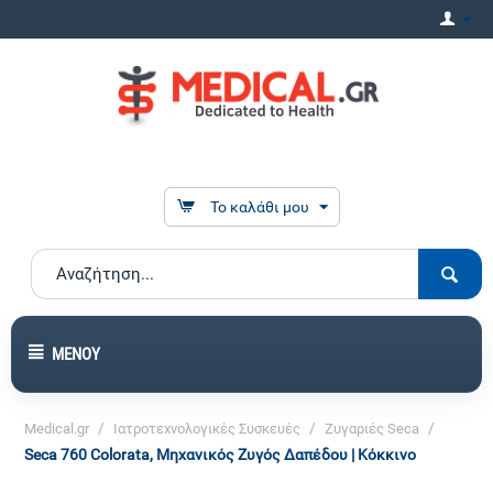
Το καλάθι μου
ΜΕΝΟΎ
/
/
/
Medical.gr
Ιατροτεχνολογικές Συσκευές
Ζυγαριές Seca
Seca 760 Colorata, Μηχανικός Ζυγός Δαπέδου | Κόκκινο