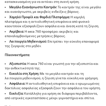
κατασκευασμένη για να αντέχει στη συχνή χρήση.
Μεγάλο Ευανάγνωστο Καντράν:
Το καντράν της είναι μεγάλο
και ευανάγνωστο, με ακριβείς ενδείξεις βάρους.
Χαμηλό Προφίλ και Φαρδιά Πλατφόρμα:
Η χαμηλή
πλατφόρμα και η αντιολισθητική επιφάνεια από φυσικό
καουτσούκ εξασφαλίζουν ασφάλεια και άνεση κατά τη ζύγιση.
Ακρίβεια:
Η seca 760 προσφέρει ακριβείς και
επαναλαμβανόμενες μετρήσεις βάρους.
Λειτουργία Μηδενισμού:
Επιτρέπει την εύκολη επαναφορά
της ζυγαριάς στο μηδέν.
Πλεονεκτήματα:
Αξιοπιστία:
Η seca 760 είναι γνωστή για την αξιοπιστία και
την ανθεκτικότητά της.
Ευκολία στη Χρήση:
Με το μεγάλο καντράν και τη
λειτουργία μηδενισμού, η ζύγιση γίνεται εύκολη και γρήγορη.
Ασφάλεια:
Η αντιολισθητική επιφάνεια και ο χρωμιωμένος
δακτύλιος ασφαλείας εξασφαλίζουν την ασφάλεια του χρήστη.
Ευελιξία:
Κατάλληλη για χρήση σε διάφορα περιβάλλοντα,
από ιατρικές εγκαταστάσεις μέχρι γυμναστήρια και σπίτια.