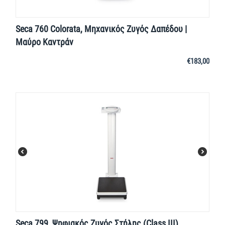
Seca 760 Colorata, Μηχανικός Ζυγός Δαπέδου |
Μαύρο Καντράν
€
183,00
Seca 799, Ψηφιακός Ζυγός Στήλης (Class III)