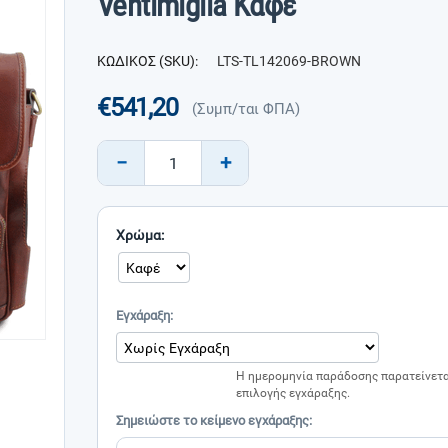
Ventimiglia Καφέ
ΚΩΔΙΚΟΣ (SKU):
LTS-TL142069-BROWN
€
541,20
(Συμπ/ται ΦΠΑ)
−
+
Χρώμα:
Εγχάραξη:
Η ημερομηνία παράδοσης παρατείνετα
επιλογής εγχάραξης.
Σημειώστε το κείμενο εγχάραξης: