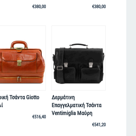
€
380,00
€
380,00
ρική Τσάντα Giotto
Δερμάτινη
ί
Επαγγελματική Τσάντα
Ventimiglia Μαύρη
€
516,40
€
541,20