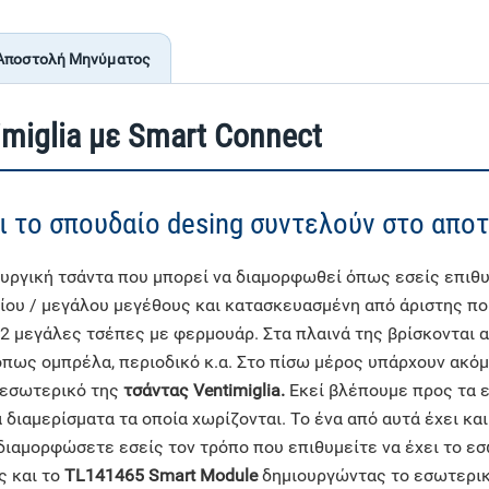
Αποστολή Μηνύματος
miglia με Smart Connect
ι το σπουδαίο desing συντελούν στο αποτ
τουργική τσάντα που μπορεί να διαμορφωθεί όπως εσείς επι
αίου / μεγάλου μεγέθους και κατασκευασμένη από άριστης π
 μεγάλες τσέπες με φερμουάρ. Στα πλαινά της βρίσκονται ακ
πως ομπρέλα, περιοδικό κ.α. Στο πίσω μέρος υπάρχουν ακόμ
ο εσωτερικό της
τσάντας Ventimiglia.
Εκεί βλέπουμε προς τα ε
διαμερίσματα τα οποία χωρίζονται. Το ένα από αυτά έχει κα
 διαμορφώσετε εσείς τον τρόπο που επιθυμείτε να έχει το εσ
ς και το
TL141465 Smart Module
δημιουργώντας το εσωτερικό