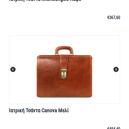
€
367,60
Ιατρική Τσάντα Canova Μελί
€
454,40