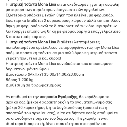
Η
ιατρική τσάντα
Mona Lisa
είναι σχεδιασμένη για την ασφαλή
μεταφορά των κυριότερων διαγνωστικών εργαλείων.
Εξωτερικά υπάρχει μεγάλη θήκη που κλείνει με φερμουάρ.
Εσωτερικά διαθέτει 2 ευρύχωρους χώρους αλλά και επιπλέον
θήκη με φερμουάρ,ενώ το διαχωριστικό των διαμερισμάτων
λειτουργεί επίσης ως θήκη με φερμουράρ για επαγγελματικές
& πιστωτικές κάρτες.
Η
ιατρική τσάντα Mona Lisa
διαθέτει λεπτομέρειες
πεπαλαιωμένου ορείχαλκου μεταμορφώνοντας την Mona Lisa
από μια πρακτική τσάντα, σε μια πολύ όμορφη ιατρική τσάντα
γεμάτη πολυτέλεια και κύρος!
Η ιατρική τσάντα Mona Lisa συνοδεύεται από αποσπώμενο
δερμάτινο ιμάντα ώμου.
Διαστάσεις (ΜxΠxΥ)
35.00x14.00x23.00
cm
Βάρος 1.200 kg
Διαθέσιμη σε 5 χρωματισμούς
Αν επιθυμείτε την
υπηρεσία Εγχάραξης
, θα χαράξουμε τα
αρχικά σας (μέχρι 4 χαρακτήρες) ή το ονοματεπώνυμό σας
(μέχρι 20 χαρακτήρες), ή το λογότυπό σας (απαιτείται η
αποστολή του αρχείου σας), είτε οτιδήποτε εσείς επιθυμείτε
σε οποιοδήποτε σημείο του δέρματος. Η εγχάραξη είναι
ιδιαίτερα διακριτική, δίνει «ταυτότητα» στο προϊόν και