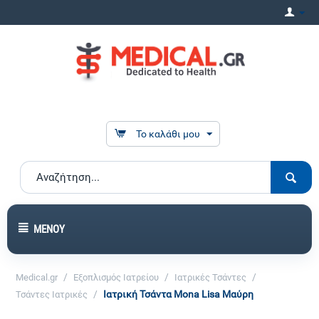
Το καλάθι μου
ΜΕΝΟΎ
/
/
/
Medical.gr
Εξοπλισμός Ιατρείου
Ιατρικές Τσάντες
/
Ιατρική Τσάντα Mona Lisa Μαύρη
Τσάντες Ιατρικές