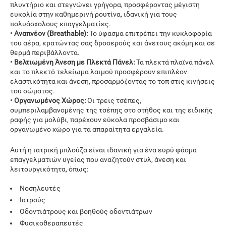
πλυντήριο και στεγνώνει γρήγορα, προσφέροντας μέγιστη
ευκολία στην καθημερινή ρουτίνα, ιδανική για τους
πολυάσχολους επαγγελματίες.
•
Αναπνέον (Breathable):
Το ύφασμα επιτρέπει την κυκλοφορία
του αέρα, κρατώντας σας δροσερούς και άνετους ακόμη και σε
θερμά περιβάλλοντα.
•
Βελτιωμένη Άνεση με Πλεκτά Πάνελ:
Τα πλεκτά πλαϊνά πάνελ
και το πλεκτό τελείωμα λαιμού προσφέρουν επιπλέον
ελαστικότητα και άνεση, προσαρμόζοντας το τοπ στις κινήσεις
του σώματος.
•
Οργανωμένος Χώρος:
Οι τρεις τσέπες,
συμπεριλαμβανομένης της τσέπης στο στήθος και της ειδικής
ραφής για μολύβι, παρέχουν εύκολα προσβάσιμο και
οργανωμένο χώρο για τα απαραίτητα εργαλεία.
Αυτή η ιατρική μπλούζα είναι ιδανική για ένα ευρύ φάσμα
επαγγελματιών υγείας που αναζητούν στυλ, άνεση και
λειτουργικότητα, όπως:
Νοσηλευτές
Ιατρούς
Οδοντιάτρους και βοηθούς οδοντιάτρων
Φυσικοθεραπευτές