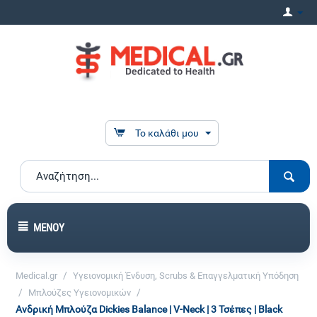
Το καλάθι μου
ΜΕΝΟΎ
/
Medical.gr
Υγειονομική Ένδυση, Scrubs & Επαγγελματική Υπόδηση
/
/
Μπλούζες Υγειονομικών
Ανδρική Μπλούζα Dickies Balance | V-Neck | 3 Τσέπες | Black