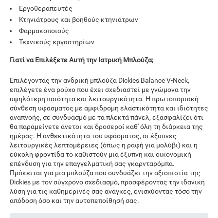
Εργοθεραπευτές
Κτηνιάτρους και βοηθούς κτηνιάτρων
Φαρμακοποιούς
Τεχνικούς εργαστηρίων
Γιατί να Επιλέξετε Αυτή την Ιατρική Μπλούζα;
Επιλέγοντας την ανδρική μπλούζα Dickies Balance V-Neck,
επιλέγετε ένα ρούχο που έχει σχεδιαστεί με γνώμονα την
υψηλότερη ποιότητα και λειτουργικότητα. Η πρωτοποριακή
σύνθεση υφάσματος με αμφίδρομη ελαστικότητα και ιδιότητες
αναπνοής, σε συνδυασμό με τα πλεκτά πάνελ, εξασφαλίζει ότι
θα παραμείνετε άνετοι και δροσεροί καθ' όλη τη διάρκεια της
ημέρας. Η ανθεκτικότητα του υφάσματος, οι έξυπνες
λειτουργικές λεπτομέρειες (όπως η ραφή για μολύβι) και η
εύκολη φροντίδα το καθιστούν μια έξυπνη και οικονομική
επένδυση για την επαγγελματική σας γκαρνταρόμπα.
Πρόκειται για μια μπλούζα που συνδυάζει την αξιοπιστία της
Dickies με τον σύγχρονο σχεδιασμό, προσφέροντας την ιδανική
λύση για τις καθημερινές σας ανάγκες, ενισχύοντας τόσο την
απόδοση όσο και την αυτοπεποίθησή σας.