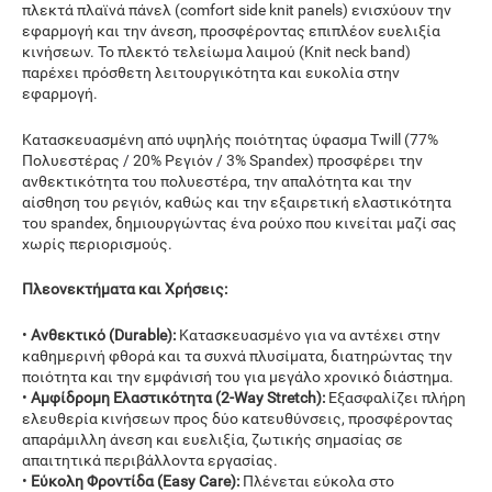
πλεκτά πλαϊνά πάνελ (comfort side knit panels) ενισχύουν την
εφαρμογή και την άνεση, προσφέροντας επιπλέον ευελιξία
κινήσεων. Το πλεκτό τελείωμα λαιμού (Knit neck band)
παρέχει πρόσθετη λειτουργικότητα και ευκολία στην
εφαρμογή.
Κατασκευασμένη από υψηλής ποιότητας ύφασμα Twill (77%
Πολυεστέρας / 20% Ρεγιόν / 3% Spandex) προσφέρει την
ανθεκτικότητα του πολυεστέρα, την απαλότητα και την
αίσθηση του ρεγιόν, καθώς και την εξαιρετική ελαστικότητα
του spandex, δημιουργώντας ένα ρούχο που κινείται μαζί σας
χωρίς περιορισμούς.
Πλεονεκτήματα και Χρήσεις:
•
Ανθεκτικό (Durable):
Κατασκευασμένο για να αντέχει στην
καθημερινή φθορά και τα συχνά πλυσίματα, διατηρώντας την
ποιότητα και την εμφάνισή του για μεγάλο χρονικό διάστημα.
•
Αμφίδρομη Ελαστικότητα (2-Way Stretch):
Εξασφαλίζει πλήρη
ελευθερία κινήσεων προς δύο κατευθύνσεις, προσφέροντας
απαράμιλλη άνεση και ευελιξία, ζωτικής σημασίας σε
απαιτητικά περιβάλλοντα εργασίας.
•
Εύκολη Φροντίδα (Easy Care):
Πλένεται εύκολα στο