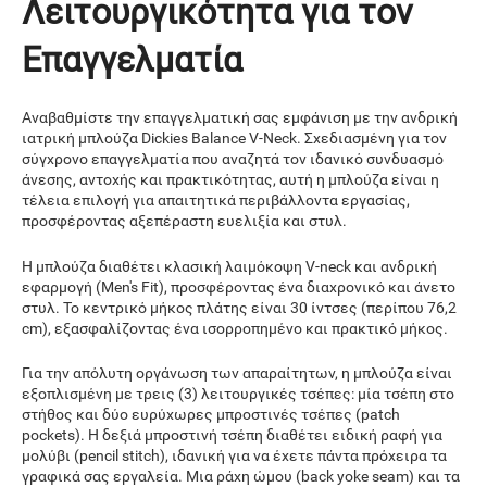
Λειτουργικότητα για τον
Επαγγελματία
Αναβαθμίστε την επαγγελματική σας εμφάνιση με την ανδρική
ιατρική μπλούζα Dickies Balance V-Neck. Σχεδιασμένη για τον
σύγχρονο επαγγελματία που αναζητά τον ιδανικό συνδυασμό
άνεσης, αντοχής και πρακτικότητας, αυτή η μπλούζα είναι η
τέλεια επιλογή για απαιτητικά περιβάλλοντα εργασίας,
προσφέροντας αξεπέραστη ευελιξία και στυλ.
Η μπλούζα διαθέτει κλασική λαιμόκοψη V-neck και ανδρική
εφαρμογή (Men's Fit), προσφέροντας ένα διαχρονικό και άνετο
στυλ. Το κεντρικό μήκος πλάτης είναι 30 ίντσες (περίπου 76,2
cm), εξασφαλίζοντας ένα ισορροπημένο και πρακτικό μήκος.
Για την απόλυτη οργάνωση των απαραίτητων, η μπλούζα είναι
εξοπλισμένη με τρεις (3) λειτουργικές τσέπες: μία τσέπη στο
στήθος και δύο ευρύχωρες μπροστινές τσέπες (patch
pockets). Η δεξιά μπροστινή τσέπη διαθέτει ειδική ραφή για
μολύβι (pencil stitch), ιδανική για να έχετε πάντα πρόχειρα τα
γραφικά σας εργαλεία. Μια ράχη ώμου (back yoke seam) και τα