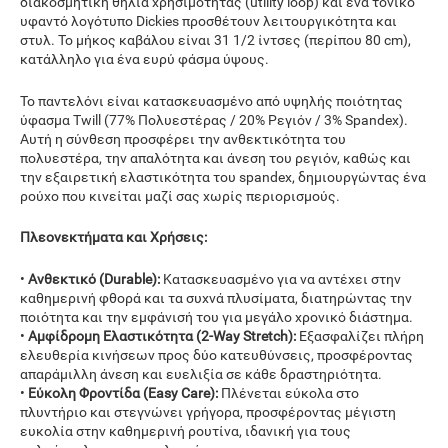
διακοσμητική θηλιά χρησιμότητας (utility loop) και ένα τονικό
υφαντό λογότυπο Dickies προσθέτουν λειτουργικότητα και
στυλ. Το μήκος καβάλου είναι 31 1/2 ίντσες (περίπου 80 cm),
κατάλληλο για ένα ευρύ φάσμα ύψους.
Το παντελόνι είναι κατασκευασμένο από υψηλής ποιότητας
ύφασμα Twill (77% Πολυεστέρας / 20% Ρεγιόν / 3% Spandex).
Αυτή η σύνθεση προσφέρει την ανθεκτικότητα του
πολυεστέρα, την απαλότητα και άνεση του ρεγιόν, καθώς και
την εξαιρετική ελαστικότητα του spandex, δημιουργώντας ένα
ρούχο που κινείται μαζί σας χωρίς περιορισμούς.
Πλεονεκτήματα και Χρήσεις:
•
Ανθεκτικό (Durable):
Κατασκευασμένο για να αντέχει στην
καθημερινή φθορά και τα συχνά πλυσίματα, διατηρώντας την
ποιότητα και την εμφάνισή του για μεγάλο χρονικό διάστημα.
•
Αμφίδρομη Ελαστικότητα (2-Way Stretch):
Εξασφαλίζει πλήρη
ελευθερία κινήσεων προς δύο κατευθύνσεις, προσφέροντας
απαράμιλλη άνεση και ευελιξία σε κάθε δραστηριότητα.
•
Εύκολη Φροντίδα (Easy Care):
Πλένεται εύκολα στο
πλυντήριο και στεγνώνει γρήγορα, προσφέροντας μέγιστη
ευκολία στην καθημερινή ρουτίνα, ιδανική για τους