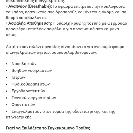
πολυάσχολους επαγγελματίες.
•
Αναπνέον (Breathable):
Το ύφασμα επιτρέπει την κυκλοφορία
του αέρα, κρατώντας σας δροσερούς και άνετους ακόμη και σε
θερμά περιβάλλοντα.
•
Ασφαλής Αποθήκευση:
Η ύπαρξη κρυφής τσέπης με φερμουάρ
προσφέρει επιπλέον ασφάλεια για προσωπικά αντικείμενα
αξίας.
Αυτό το παντελόνι εργασίας είναι ιδανικό για ένα ευρύ φάσμα
επαγγελματιών υγείας, συμπεριλαμβανομένων:
Νοσηλευτών
Βοηθών νοσηλευτών
Ιατρών
Φυσικοθεραπευτών
Εργοθεραπευτών
Τεχνικών εργαστηρίων
Φροντιστών
Επαγγελματιών στον τομέα της οδοντιατρικής και της
κτηνιατρικής
Γιατί να Επιλέξετε το Συγκεκριμένο Προϊόν;