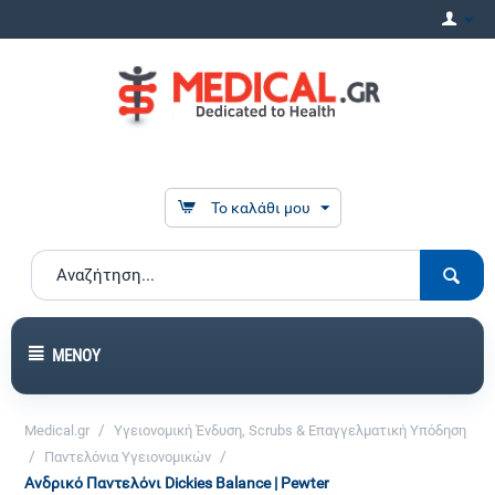
Το καλάθι μου
ΜΕΝΟΎ
/
Medical.gr
Υγειονομική Ένδυση, Scrubs & Επαγγελματική Υπόδηση
/
/
Παντελόνια Υγειονομικών
Ανδρικό Παντελόνι Dickies Balance | Pewter