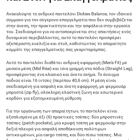
Ανακαλύψτε το ανδρικό παντελόνι Dickies Balance, τον ιδανικό
σύμμαχο για τον σύγχρονο επαγγελματία που δεν συμβιβάζεται
στην άνεση, την πρακτικότητα και την ασφάλεια στην εργασία
του. Σχεδιασμένο για να ανταποκρίνεται στις απαιτήσεις ενός
δυναμικού περιβάλλοντος, αυτό το παντελόνι προσφέρει
αξεπέραστη ευελιξία και στυλ, καθιστώντας το απαραίτητο
κομμάτι της επαγγελματικής σας γκαρνταρόμπας.
Αυτό το παντελόνι διαθέτει ανδρική εφαρμογή (Men's Fit) με
μεσαία μέση (Mid Rise) και ίσια γραμμή στα πόδια (Straight Leg),
προσφέροντας ένα κλασικό και άνετο σχήμα. Το άνοιγμα
ποδιού είναι 16 ίντσες (περίπου 40,6 cm). Η μέση είναι
σχεδιασμένη για ασφαλή και άνετη εφαρμογή, με φερμουάρ
μπροστά (zip fly), ολόκληρη ελαστική ζώνη και εσωτερικό
κορδόνι για εξατομικευμένη ρύθμιση.
Για την οργάνωση των απαραίτητων, το παντελόνι είναι
εξοπλισμένο με έξι (6) πρακτικές τσέπες: δύο μπροστινές
τσέπες (patch pockets), μία κρυφή τσέπη με φερμουάρ στην
δεξιά πλευρά για ασφαλή αποθήκευση πολύτιμων
αντικειμένων, μία cargo τσέπη, και δύο πίσω τσέπες. Μια