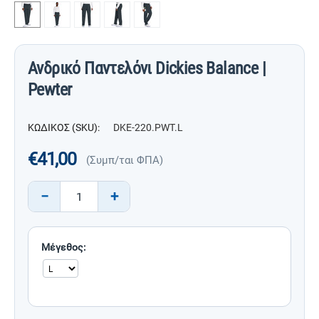
Ανδρικό Παντελόνι Dickies Balance |
Pewter
ΚΩΔΙΚΟΣ (SKU):
DKE-220.PWT.L
€
41,00
(Συμπ/ται ΦΠΑ)
−
+
Μέγεθος: