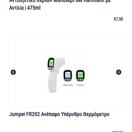
Αντισηπτικό Χεριών Manusept Gel Hartmann με
Αντλία | 475ml
€
7,50
Jumper FR202 Ανέπαφο Υπέρυθρο Θερμόμετρο