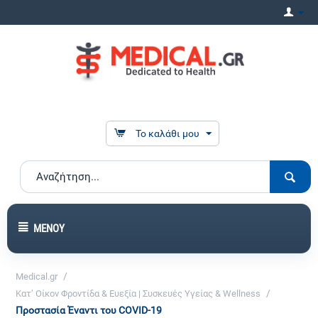
Το καλάθι μου
ΜΕΝΟΎ
/
Medical.gr
/
Κατ’ Οίκον Φροντίδα & Ευεξία | Συσκευές Υγείας & Wellness
Προστασία Έναντι του COVID-19