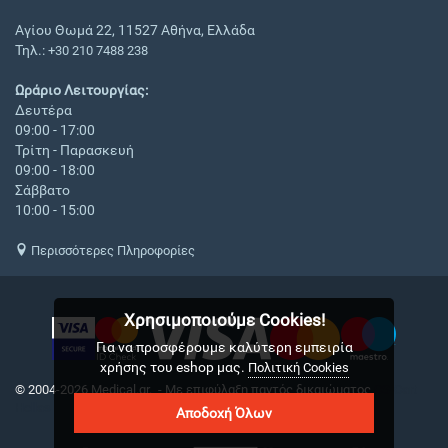
Αγίου Θωμά 22, 11527 Αθήνα, Ελλάδα
Τηλ.:
+30 210 7488 238
Ωράριο Λειτουργίας:
Δευτέρα
09:00 - 17:00
Τρίτη - Παρασκευή
09:00 - 18:00
Σάββατο
10:00 - 15:00
Περισσότερες Πληροφορίες
Χρησιμοποιούμε Cookies!
Για να προσφέρουμε καλύτερη εμπειρία
χρήσης του eshop μας.
Πολιτική Cookies
© 2004-2026 Medical.gr. - Με επιφύλαξη παντός δικαιώματος
CS-Cart
Hellas
Αποδοχή Όλων