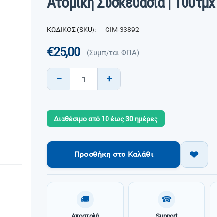
Ατομική Συσκευασία | 100τμχ
ΚΩΔΙΚΟΣ (SKU):
GIM-33892
€
25,00
(Συμπ/ται ΦΠΑ)
−
+
Διαθέσιμο από 10 έως 30 ημέρες
Προσθήκη στο Καλάθι
🚚
☎
Αποστολή
Support