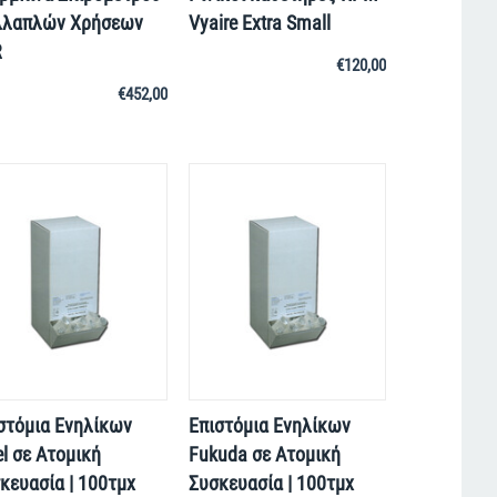
λλαπλών Χρήσεων
Vyaire Extra Small
R
€
120,00
€
452,00
στόμια Ενηλίκων
Επιστόμια Ενηλίκων
el σε Ατομική
Fukuda σε Ατομική
κευασία | 100τμχ
Συσκευασία | 100τμχ