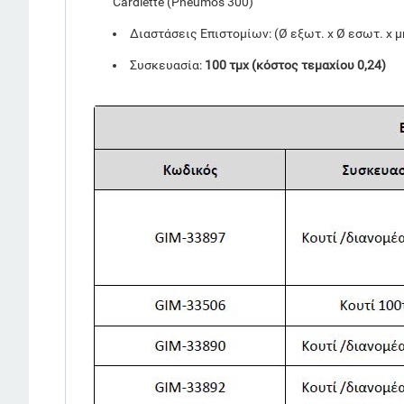
Cardiette (Pneumos 300)
Διαστάσεις Επιστομίων: (Ø εξωτ. x Ø εσωτ. x μ
Συσκευασία:
100 τμχ (κόστος τεμαχίου 0,24)