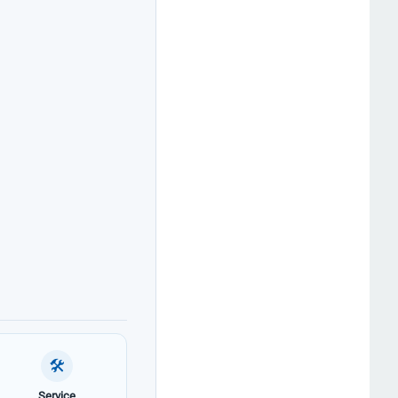
🛠
Service