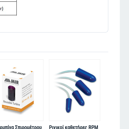
ρμπίνα Σπιρομέτρου
Ρινικοί καθετήρες RPM