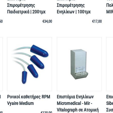
Σπιρομέτρησης
Σπιρομέτρησης
Πο
Παιδιατρικά | 200τμχ
Ενηλίκων | 100τμχ
MI
50
€
34,00
€
17,00
M
Ρινικοί καθετήρες RPM
Επιστόμια Ενηλίκων
Επι
Vyaire Medium
Micromedical - Mir -
Sib
Vitalograph σε Ατομική
Συσ