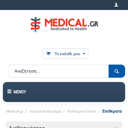
Το καλάθι μου
ΜΕΝΟΎ
/
/
/
Επιθέματα
Medical.gr
Ιατρικά Αναλώσιμα
Επιδεσμικό Υλικό