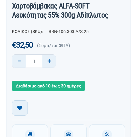
Χαρτοβάμβακας ALFA-SOFT
Λευκότητας 55% 300g Αδίπλωτος
ΚΩΔΙΚΟΣ (SKU):
BRN-106.303.A/S.25
€
32,50
(Συμπ/ται ΦΠΑ)
−
+
Διαθέσιμο από 10 έως 30 ημέρες
🚚
☎
🛠