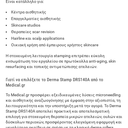
Είναι κατάλληλο για:
Κέντρα αισθητικής
Επαγγελματίες αισθητικής
Skincare studios
Θεραπείες scar revision
Hairline και scalp applications
Οικιακή χρήση από έμπειρους χρήστες skincare
Η στοχευμένη λειτουργία stamping επιτρέπει εύκολη
ενσωμάτωση του εργαλείου σε πρωτόκολλα anti-aging, skin
resurfacing και τοπικής αντιμετώπισης ατελειών.
Γιατί να επιλέξετε το Derma Stamp DRS140A από το
Medical.gr
Το Medical.gr προσφέρει εξειδικευμένες λύσεις microneedling
και αισθητικής αναζωογόνησης με έμφαση στην αξιοπιστία, τη
λειτουργικότητα και την υποστήριξη μετά την αγορά. Το Derma
Stamp DRS140A αποτελεί πρακτική και αποτελεσματική
επιλογή για στοχευμένη θεραπεία μικρών ατελειών, ουλών και
δύσκολων περιοχών, προσφέροντας ελεγχόμενη εφαρμογή και
μεγαλύτερη ακρίβεια σε σχέση με τα κλασικά derma rollers.