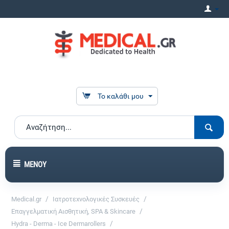
Το καλάθι μου
ΜΕΝΟΎ
/
/
Medical.gr
Ιατροτεχνολογικές Συσκευές
/
Επαγγελματική Αισθητική, SPA & Skincare
/
Hydra - Derma - Ice Dermarollers