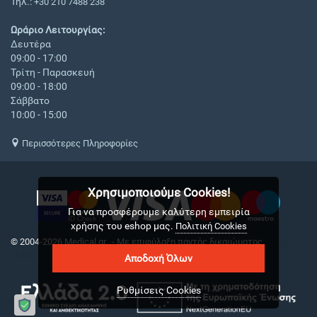
Τηλ.:
+30 210 7488 238
Ωράριο Λειτουργίας:
Δευτέρα
09:00 - 17:00
Τρίτη - Παρασκευή
09:00 - 18:00
Σάββατο
10:00 - 15:00
Περισσότερες Πληροφορίες
Χρησιμοποιούμε Cookies!
Για να προσφέρουμε καλύτερη εμπειρία
χρήσης του eshop μας.
Πολιτική Cookies
© 2004-2026 Medical.gr. - Με επιφύλαξη παντός δικαιώματος
CS-Cart
Hellas
Αποδοχή Όλων
Ρυθμίσεις Cookies