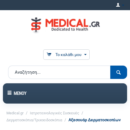
Το καλάθι μου
ΜΕΝΟΎ
/
/
Medical.gr
Ιατροτεχνολογικές Συσκευές
/
Αξεσουάρ Δερματοσκοπίων
Δερματοσκόπια/Τριχοειδοσκόπια