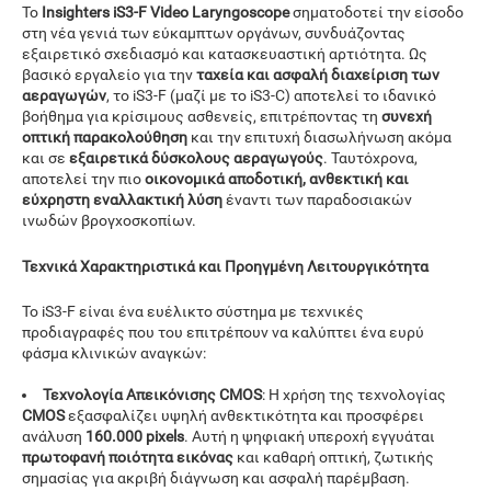
Το
Insighters iS3-F Video Laryngoscope
σηματοδοτεί την είσοδο
στη νέα γενιά των εύκαμπτων οργάνων, συνδυάζοντας
εξαιρετικό σχεδιασμό και κατασκευαστική αρτιότητα. Ως
βασικό εργαλείο για την
ταχεία και ασφαλή διαχείριση των
αεραγωγών
, το iS3-F (μαζί με το iS3-C) αποτελεί το ιδανικό
βοήθημα για κρίσιμους ασθενείς, επιτρέποντας τη
συνεχή
οπτική παρακολούθηση
και την επιτυχή διασωλήνωση ακόμα
και σε
εξαιρετικά δύσκολους αεραγωγούς
. Ταυτόχρονα,
αποτελεί την πιο
οικονομικά αποδοτική, ανθεκτική και
εύχρηστη εναλλακτική λύση
έναντι των παραδοσιακών
ινωδών βρογχοσκοπίων.
Τεχνικά Χαρακτηριστικά και Προηγμένη Λειτουργικότητα
Το iS3-F είναι ένα ευέλικτο σύστημα με τεχνικές
προδιαγραφές που του επιτρέπουν να καλύπτει ένα ευρύ
φάσμα κλινικών αναγκών:
Τεχνολογία Απεικόνισης CMOS
: Η χρήση της τεχνολογίας
CMOS
εξασφαλίζει υψηλή ανθεκτικότητα και προσφέρει
ανάλυση
160.000 pixels
. Αυτή η ψηφιακή υπεροχή εγγυάται
πρωτοφανή ποιότητα εικόνας
και καθαρή οπτική, ζωτικής
σημασίας για ακριβή διάγνωση και ασφαλή παρέμβαση.