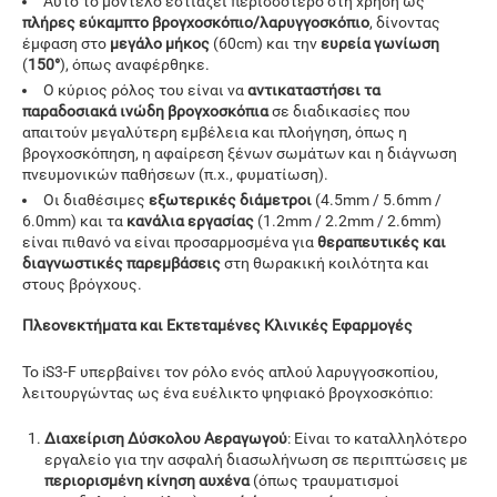
Αυτό το μοντέλο εστιάζει περισσότερο στη χρήση ως
πλήρες εύκαμπτο βρογχοσκόπιο/λαρυγγοσκόπιο
, δίνοντας
έμφαση στο
μεγάλο μήκος
(60cm) και την
ευρεία γωνίωση
(
150°
), όπως αναφέρθηκε.
Ο κύριος ρόλος του είναι να
αντικαταστήσει τα
παραδοσιακά ινώδη βρογχοσκόπια
σε διαδικασίες που
απαιτούν μεγαλύτερη εμβέλεια και πλοήγηση, όπως η
βρογχοσκόπηση, η αφαίρεση ξένων σωμάτων και η διάγνωση
πνευμονικών παθήσεων (π.χ., φυματίωση).
Οι διαθέσιμες
εξωτερικές διάμετροι
(4.5mm / 5.6mm /
6.0mm) και τα
κανάλια εργασίας
(1.2mm / 2.2mm / 2.6mm)
είναι πιθανό να είναι προσαρμοσμένα για
θεραπευτικές και
διαγνωστικές παρεμβάσεις
στη θωρακική κοιλότητα και
στους βρόγχους.
Πλεονεκτήματα και Εκτεταμένες Κλινικές Εφαρμογές
Το iS3-F υπερβαίνει τον ρόλο ενός απλού λαρυγγοσκοπίου,
λειτουργώντας ως ένα ευέλικτο ψηφιακό βρογχοσκόπιο:
Διαχείριση Δύσκολου Αεραγωγού
: Είναι το καταλληλότερο
εργαλείο για την ασφαλή διασωλήνωση σε περιπτώσεις με
περιορισμένη κίνηση αυχένα
(όπως τραυματισμοί