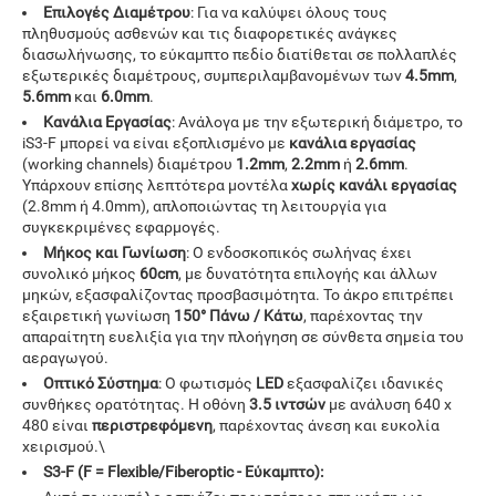
Επιλογές Διαμέτρου
: Για να καλύψει όλους τους
πληθυσμούς ασθενών και τις διαφορετικές ανάγκες
διασωλήνωσης, το εύκαμπτο πεδίο διατίθεται σε πολλαπλές
εξωτερικές διαμέτρους, συμπεριλαμβανομένων των
4.5mm
,
5.6mm
και
6.0mm
.
Κανάλια Εργασίας
: Ανάλογα με την εξωτερική διάμετρο, το
iS3-F μπορεί να είναι εξοπλισμένο με
κανάλια εργασίας
(working channels) διαμέτρου
1.2mm
,
2.2mm
ή
2.6mm
.
Υπάρχουν επίσης λεπτότερα μοντέλα
χωρίς κανάλι εργασίας
(2.8mm ή 4.0mm), απλοποιώντας τη λειτουργία για
συγκεκριμένες εφαρμογές.
Μήκος και Γωνίωση
: Ο ενδοσκοπικός σωλήνας έχει
συνολικό μήκος
60cm
, με δυνατότητα επιλογής και άλλων
μηκών, εξασφαλίζοντας προσβασιμότητα. Το άκρο επιτρέπει
εξαιρετική γωνίωση
150° Πάνω / Κάτω
, παρέχοντας την
απαραίτητη ευελιξία για την πλοήγηση σε σύνθετα σημεία του
αεραγωγού.
Οπτικό Σύστημα
: Ο φωτισμός
LED
εξασφαλίζει ιδανικές
συνθήκες ορατότητας. Η οθόνη
3.5 ιντσών
με ανάλυση 640 x
480 είναι
περιστρεφόμενη
, παρέχοντας άνεση και ευκολία
χειρισμού.\
S3-F (F = Flexible/Fiberoptic - Εύκαμπτο
):