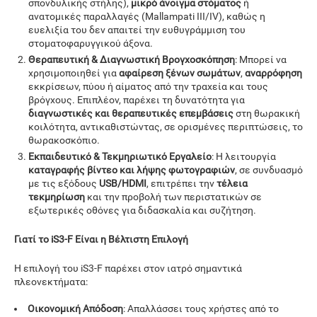
σπονδυλικής στήλης),
μικρό άνοιγμα στόματος
ή
ανατομικές παραλλαγές (Mallampati III/IV), καθώς η
ευελιξία του δεν απαιτεί την ευθυγράμμιση του
στοματοφαρυγγικού άξονα.
Θεραπευτική & Διαγνωστική Βρογχοσκόπηση
: Μπορεί να
χρησιμοποιηθεί για
αφαίρεση ξένων σωμάτων
,
αναρρόφηση
εκκρίσεων, πύου ή αίματος από την τραχεία και τους
βρόγχους. Επιπλέον, παρέχει τη δυνατότητα για
διαγνωστικές και θεραπευτικές επεμβάσεις
στη θωρακική
κοιλότητα, αντικαθιστώντας, σε ορισμένες περιπτώσεις, το
θωρακοσκόπιο.
Εκπαιδευτικό & Τεκμηριωτικό Εργαλείο
: Η λειτουργία
καταγραφής βίντεο και λήψης φωτογραφιών
, σε συνδυασμό
με τις εξόδους
USB/HDMI
, επιτρέπει την
τέλεια
τεκμηρίωση
και την προβολή των περιστατικών σε
εξωτερικές οθόνες για διδασκαλία και συζήτηση.
Γιατί το iS3-F Είναι η Βέλτιστη Επιλογή
Η επιλογή του iS3-F παρέχει στον ιατρό σημαντικά
πλεονεκτήματα:
Οικονομική Απόδοση
: Απαλλάσσει τους χρήστες από το