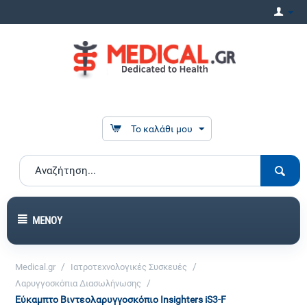
Το καλάθι μου
ΜΕΝΟΎ
/
/
Medical.gr
Ιατροτεχνολογικές Συσκευές
/
Λαρυγγοσκόπια Διασωλήνωσης
Εύκαμπτο Βιντεολαρυγγοσκόπιο Insighters iS3-F