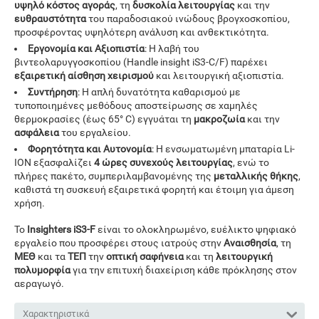
υψηλό κόστος αγοράς
, τη
δυσκολία λειτουργίας
και την
ευθραυστότητα
του παραδοσιακού ινώδους βρογχοσκοπίου,
προσφέροντας υψηλότερη ανάλυση και ανθεκτικότητα.
Εργονομία και Αξιοπιστία
: Η λαβή του
βιντεολαρυγγοσκοπίου (Handle insight iS3-C/F) παρέχει
εξαιρετική αίσθηση χειρισμού
και λειτουργική αξιοπιστία.
Συντήρηση
: Η απλή δυνατότητα καθαρισμού με
τυποποιημένες μεθόδους αποστείρωσης σε χαμηλές
θερμοκρασίες (έως 65° C) εγγυάται τη
μακροζωία
και την
ασφάλεια
του εργαλείου.
Φορητότητα και Αυτονομία
: Η ενσωματωμένη μπαταρία Li-
ION εξασφαλίζει
4 ώρες συνεχούς λειτουργίας
, ενώ το
πλήρες πακέτο, συμπεριλαμβανομένης της
μεταλλικής θήκης
,
καθιστά τη συσκευή εξαιρετικά φορητή και έτοιμη για άμεση
χρήση.
Το
Insighters iS3-F
είναι το ολοκληρωμένο, ευέλικτο ψηφιακό
εργαλείο που προσφέρει στους ιατρούς στην
Αναισθησία
, τη
ΜΕΘ
και τα
ΤΕΠ
την
οπτική σαφήνεια
και τη
λειτουργική
πολυμορφία
για την επιτυχή διαχείριση κάθε πρόκλησης στον
αεραγωγό.
Χαρακτηριστικά