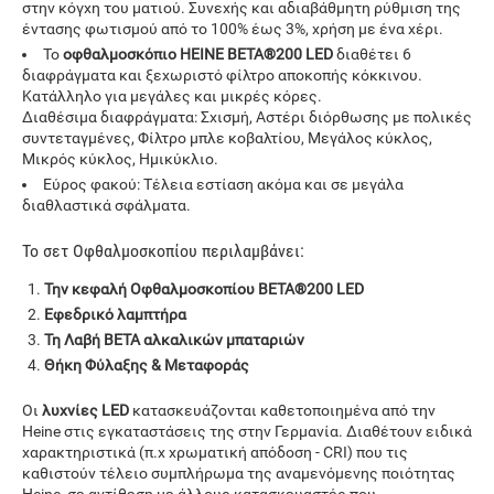
στην κόγχη του ματιού. Συνεχής και αδιαβάθμητη ρύθμιση της
έντασης φωτισμού από το 100% έως 3%, χρήση με ένα χέρι.
Το
οφθαλμοσκόπιο
HEINE
BETA®200
LED
διαθέτει 6
διαφράγματα και ξεχωριστό φίλτρο αποκοπής κόκκινου.
Κατάλληλο για μεγάλες και μικρές κόρες.
Διαθέσιμα διαφράγματα: Σχισμή, Αστέρι διόρθωσης με πολικές
συντεταγμένες, Φίλτρο μπλε κοβαλτίου, Μεγάλος κύκλος,
Μικρός κύκλος, Ημικύκλιο.
Εύρος φακού: Τέλεια εστίαση ακόμα και σε μεγάλα
διαθλαστικά σφάλματα.
Το σετ Οφθαλμοσκοπίου περιλαμβάνει:
Την κεφαλή Οφθαλμοσκοπίου BETA®200 LED
Εφεδρικό λαμπτήρα
Τη Λαβή BΕΤΑ
αλκαλικών μπαταριών
Θήκη Φύλαξης & Μεταφοράς
Οι
λυχνίες LED
κατασκευάζονται καθετοποιημένα από την
Heine στις εγκαταστάσεις της στην Γερμανία. Διαθέτουν ειδικά
χαρακτηριστικά (π.χ χρωματική απόδοση - CRI) που τις
καθιστούν τέλειο συμπλήρωμα της αναμενόμενης ποιότητας