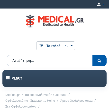
Το καλάθι μου
ΜΕΝΟΎ
/
/
Medical.gr
Ιατροτεχνολογικές Συσκευές
/
/
Οφθαλμοσκόπια - Σκιασκόπια Heine
Άμεσα Οφθαλμοσκόπια
/
Σετ Οφθαλμοσκοπίων