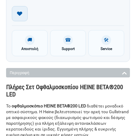
🚚
☎
🛠
Αποστολή
Support
Service
Περιγραφή
Πλήρες Σετ Οφθαλμοσκοπίου HEINE BETA®200
LED
Το
οφθαλμοσκόπιο HEINE BETA®200 LED
διαθέτει μοναδικό
οπτικό σύστημα
. Η Heine βελτιστοποιεί την αρχή του Gullstrand
με ασφαιρικούς φακούς (διαχωρισμός φωτισμού και δέσμης
παρατήρησης) για πλήρη εξάλειψη αντανακλάσεων
κερατοειδούς και ίριδας. Εγγυημένη πλήρης & ευκρινής
εικόνα ακόμα και σε μικρές κόρες ματιών.