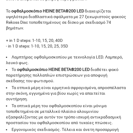
Το
οφθαλμοσκόπιο
HEINE
BETA®200
LED
διαχειρίζεται
υψηλότερα διαθλαστικά σφάλματα με 27 ξεχωριστούς φακούς
Rekoss Disc τοποθετημένους σε δίσκο με σχεδιασμό 74
βημάτων.
+ in 1 D steps: 1-10, 15, 20, 40D
- in 1 D steps: 1-10, 15, 20, 25, 35D
Λαμπτήρας οφθαλμοσκοπίου με τεχνολογία LED. Λαμπερό,
λευκό φως.
Το
οφθαλμοσκόπιο
HEINE
BETA®200
LED
διαθέτει φακό
παρατήρησης πολλαπλών επιστρώσεων για αποφυγή
σκέδασης του φωτισμού.
Τα οτπικά μέρη είναι ερμητικά σφραγισμένα, απροσπέλαστα
στην σκόνη, εγγυημένα για βίου χωρίς να απαιτείται
συντήρηση.
Τα οπτικά μέρη του οφθαλμοσκοπίου είναι μόνιμα
τοποθετημένα σε μεταλλικό πλαίσιο αλουμινίου
εξασφαλίζοντας με αυτόν τον τρόπο ισχυρή αντικραδασμική
προστασίου του οφθαλμοσκοπίου από τυχαίες πτώσεις.
Εργονομικός σχεδιασμός. Τέλεια και άνετη προσαρμογή