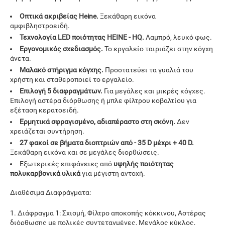
Οπτικά ακριβείας Heine.
Ξεκάθαρη εικόνα
αμφιβληστροειδή.
Τεχνολογία LED ποιότητας HEINE - HQ.
Λαμπρό, λευκό φως.
Εργονομικός σχεδιασμός.
Το εργαλείο ταιριάζει στην κόγχη
άνετα.
Μαλακό στήριγμα κόγχης.
Προστατεύει τα γυαλιά του
χρήστη και σταθεροποιεί το εργαλείο.
Επιλογή 5 διαφραγμάτων.
Για μεγάλες και μικρές κόγχες.
Επιλογή αστέρα διόρθωσης ή μπλε φίλτρου κοβαλτίου για
εξέταση κερατοειδή.
Ερμητικά σφραγισμένο, αδιαπέραστο στη σκόνη.
Δεν
χρειάζεται συντήρηση.
27 φακοί σε βήματα διοπτριών από - 35 D μέχρι + 40 D.
Ξεκάθαρη εικόνα και σε μεγάλες διορθώσεις.
Εξωτερικές επιφάνειες από
υψηλής ποιότητας
πολυκαρβονικά υλικά
για μέγιστη αντοχή.
Διαθέσιμα Διαφράγματα:
1. Διάφραγμα 1: Σχισμή, Φίλτρο αποκοπής κόκκινου, Αστέρας
διόρθωσης με πολικές συντεταγμένες, Μεγάλος κύκλος,