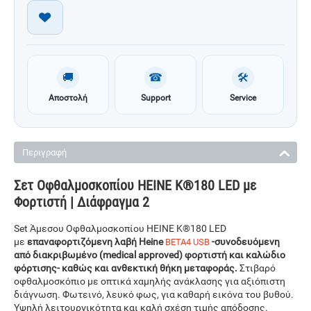
🚚
☎
🛠
Αποστολή
Support
Service
Περιγραφή
Σετ Οφθαλμοσκοπίου HEINE K®180 LED με
Φορτιστή | Διάφραγμα 2
Set Άμεσου Οφθαλμοσκοπίου HEINE K®180 LED
με
επαναφορτιζόμενη λαβή Heine
-συνοδευόμενη
BETA4 USB
από διακριβωμένο (medical approved) φορτιστή και καλώδιο
φόρτισης- καθώς και ανθεκτική θήκη μεταφοράς.
Στιβαρό
οφθαλμοσκόπιο με οπτικά χαμηλής ανάκλασης για αξιόπιστη
διάγνωση. Φωτεινό, λευκό φως, για καθαρή εικόνα του βυθού.
Υψηλή λειτουργικότητα και καλή σχέση τιμής απόδοσης.