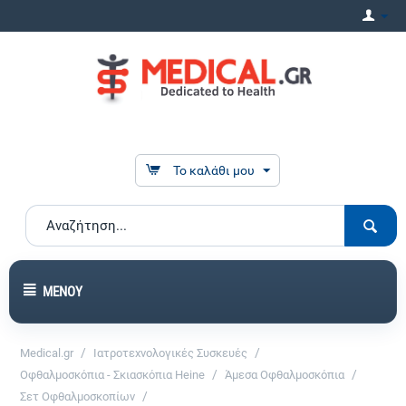
Το καλάθι μου
ΜΕΝΟΎ
/
/
Medical.gr
Ιατροτεχνολογικές Συσκευές
/
/
Οφθαλμοσκόπια - Σκιασκόπια Heine
Άμεσα Οφθαλμοσκόπια
/
Σετ Οφθαλμοσκοπίων