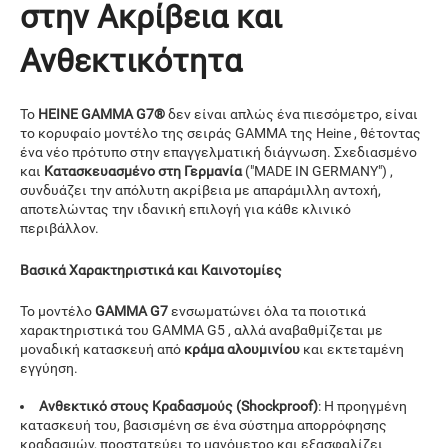
στην Ακρίβεια και
Ανθεκτικότητα
Το
HEINE GAMMA G7®
δεν είναι απλώς ένα πιεσόμετρο, είναι
το κορυφαίο μοντέλο της σειράς GAMMA της Heine , θέτοντας
ένα νέο πρότυπο στην επαγγελματική διάγνωση. Σχεδιασμένο
και
Κατασκευασμένο στη Γερμανία
("MADE IN GERMANY") ,
συνδυάζει την απόλυτη ακρίβεια με απαράμιλλη αντοχή,
αποτελώντας την ιδανική επιλογή για κάθε κλινικό
περιβάλλον.
Βασικά Χαρακτηριστικά και Καινοτομίες
Το μοντέλο
GAMMA G7
ενσωματώνει όλα τα ποιοτικά
χαρακτηριστικά του GAMMA G5 , αλλά αναβαθμίζεται με
μοναδική κατασκευή από
κράμα αλουμινίου
και εκτεταμένη
εγγύηση.
Ανθεκτικό στους Κραδασμούς (Shockproof)
: Η προηγμένη
κατασκευή του, βασισμένη σε ένα σύστημα απορρόφησης
κραδασμών, προστατεύει το μανόμετρο και εξασφαλίζει