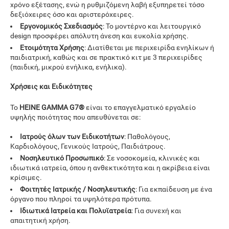
χρόνο εξέτασης, ενώ η ρυθμιζόμενη λαβή εξυπηρετεί τόσο
δεξιόχειρες όσο και αριστερόχειρες.
Εργονομικός Σχεδιασμός
: Το μοντέρνο και λειτουργικό
design προσφέρει απόλυτη άνεση και ευκολία χρήσης.
Ετοιμότητα Χρήσης
: Διατίθεται με περιχειρίδα ενηλίκων ή
παιδιατρική, καθώς και σε πρακτικό κιτ με 3 περιχειρίδες
(παιδική, μικρού ενήλικα, ενήλικα).
Χρήσεις και Ειδικότητες
Το
HEINE GAMMA G7®
είναι το επαγγελματικό εργαλείο
υψηλής ποιότητας που απευθύνεται σε:
Ιατρούς όλων των Ειδικοτήτων
: Παθολόγους,
Καρδιολόγους, Γενικούς Ιατρούς, Παιδιάτρους.
Νοσηλευτικό Προσωπικό
: Σε νοσοκομεία, κλινικές και
ιδιωτικά ιατρεία, όπου η ανθεκτικότητα και η ακρίβεια είναι
κρίσιμες.
Φοιτητές Ιατρικής / Νοσηλευτικής
: Για εκπαίδευση με ένα
όργανο που πληροί τα υψηλότερα πρότυπα.
Ιδιωτικά Ιατρεία και Πολυϊατρεία
: Για συνεχή και
απαιτητική χρήση.