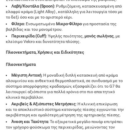
Λαβή/Κουτάλα (Spoon)
: Ρυθμιζόμενη, κατασκευασμένη από
ελαφρύ κράμα (Light Alloy) , κατάλληλη για λειτουργία τόσο με
το δεξί όσο και με το αριστερό χέρι.
Φίλτρο
: Ενσωματωμένο
Μικρο-Φίλτρο
για προστασία της
βαλβίδας και του μανομέτρου.
Περιχειρίδα (Cuff)
: Υψηλής ποιότητας,
μονός σωλήνας
, με
κλείσιμο Velcro και δυνατότητα πλύσης.
Πλεονεκτήματα, Χρήσεις και Ειδικότητες
Πλεονεκτήματα
Μέγιστη Αντοχή
: Η μοναδική διπλή κατασκευή από κράμα
αλουμινίου και ανθεκτικά θερμοπλαστικά, σε συνδυασμό με το
σύστημα απορρόφησης κραδασμών, εξασφαλίζει ότι το G7 θα
λειτουργεί αξιόπιστα για πολλά χρόνια στο πιο απαιτητικό
κλινικό περιβάλλον.
Ακριβείς & Αξιόπιστες Μετρήσεις
: Η κλινική επικύρωση
και το αποκλειστικό σύστημα κατανομής πίεσης εγγυώνται την
ακριβέστερη και ομαλότερη μέτρηση της αρτηριακής πίεσης.
Άνεση και Ταχύτητα
: Το εξαιρετικά μεγάλο πουάρ επιτρέπει
τον γρήγορο φούσκωμα της περιχειρίδας, μειώνοντας τον