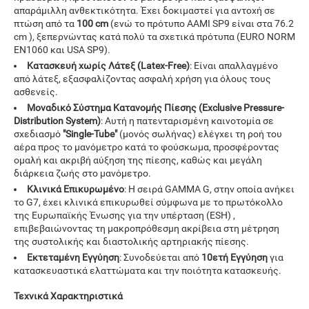
απαράμιλλη ανθεκτικότητα. Έχει δοκιμαστεί για αντοχή σε
πτώση από τα
100 cm
(ενώ το πρότυπο AAMI SP9 είναι στα 76.2
cm ), ξεπερνώντας κατά πολύ τα σχετικά πρότυπα (EURO NORM
EN1060 και USA SP9).
Κατασκευή χωρίς Λάτεξ (Latex-Free)
: Είναι απαλλαγμένο
από λάτεξ, εξασφαλίζοντας ασφαλή χρήση για όλους τους
ασθενείς.
Μοναδικό Σύστημα Κατανομής Πίεσης (Exclusive Pressure-
Distribution System)
: Αυτή η πατενταρισμένη καινοτομία σε
σχεδιασμό
"Single-Tube"
(μονός σωλήνας) ελέγχει τη ροή του
αέρα προς το μανόμετρο κατά το φούσκωμα, προσφέροντας
ομαλή και ακριβή αύξηση της πίεσης, καθώς και μεγάλη
διάρκεια ζωής στο μανόμετρο.
Κλινικά Επικυρωμένο
: Η σειρά GAMMA G, στην οποία ανήκει
το G7, έχει κλινικά επικυρωθεί σύμφωνα με το πρωτόκολλο
της Ευρωπαϊκής Ένωσης για την υπέρταση (ESH) ,
επιβεβαιώνοντας τη μακροπρόθεσμη ακρίβεια στη μέτρηση
της συστολικής και διαστολικής αρτηριακής πίεσης.
Εκτεταμένη Εγγύηση
: Συνοδεύεται από
10ετή Εγγύηση
για
κατασκευαστικά ελαττώματα και την ποιότητα κατασκευής.
Τεχνικά Χαρακτηριστικά