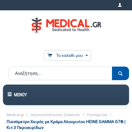
Το καλάθι μου
ΜΕΝΟΎ
/
/
/
Medical.gr
Ιατροτεχνολογικές Συσκευές
Πιεσόμετρα
Πιεσόμετρο Χειρός με Κράμα Αλουμινίου HEINE GAMMA G7® |
Κιτ 3 Περιχειρίδων