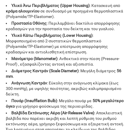
Υλικό Άνω Περιβλήματος (Upper Housing)
: Κατασκευή από
κράμα αλουμινίου
σε συνδυασμό με προηγμένα θερμοπλαστικά
(Polyamide/TP-Elastomer).
Προστασία Οθόνης
: Περιλαμβάνει δακτύλιο απορρόφησης
κραδασμών για την προστασία του δείκτη και του γυαλιού.
Υλικό Κάτω Περιβλήματος (Lower Housing)
:
Μορφοποιημένο από 2-συστατικών θερμοπλαστικό
(Polyamide/TP-Elastomer) με επίστρωση απορρόφησης
κραδασμών και αντιολισθητική επίστρωση.
Μανόμετρο (Manometer)
: Ανθεκτικό στην πίεση (Pressure-
Proof) , εξασφαλίζοντας αντοχή και αξιοπιστία.
Διάμετρος Καντράν (Scale Diameter)
: Μεγάλη διάμετρος
56
mm
.
Ανάγνωση Καντράν
: Εύκολη στην ανάγνωση κλίμακα (έως
300 mmHg), με υψηλής ποιότητας, ακριβώς καλιμπραρισμένο
δείκτη.
Πουάρ (Insufflation Bulb)
: Μεγάλο πουάρ με
50% μεγαλύτερο
όγκο
για γρήγορο φούσκωμα της περιχειρίδας.
Βαλβίδα Εκτόνωσης Αέρα (Air-Release Valve)
: Αποκλειστική
βαλβίδα που παρέχει ακριβή και λεπτή ρύθμιση του ρυθμού
εκτόνωσης αέρα, γρήγορο ξεφούσκωμα και εξαιρετική αντοχή.
Ένα λαστιχένιο στοπ αποτρέπει το κλείδωμα της βαλβίδας.