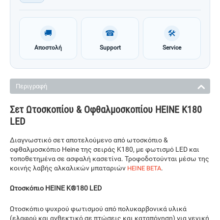
🚚
☎
🛠
Αποστολή
Support
Service
Περιγραφή
Σετ Ωτοσκοπίου & Οφθαλμοσκοπίου HEINE K180
LED
Διαγνωστικό σετ αποτελούμενο από ωτοσκόπιο &
οφθαλμοσκόπιο Heine της σειράς K180, με φωτισμό LED και
τοποθετημένα σε ασφαλή κασετίνα. Τροφοδοτούνται μέσω της
κοινής λαβής αλκαλικών μπαταριών
.
HEINE BETA
Ωτοσκόπιο HEINE
K®180 LED
Ωτοσκόπιο ψυχρού φωτισμού από πολυκαρβονικά υλικά
(ελαφρύ και ανθεκτικό σε πτώσεις και καταπόνηση) για γενική