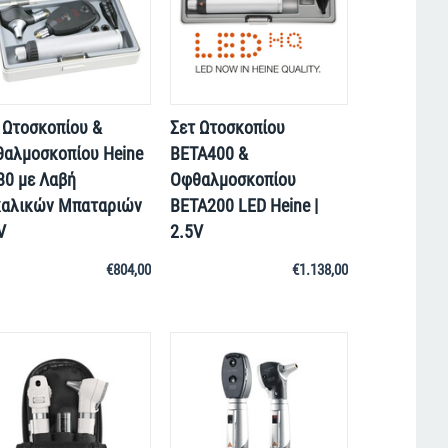
 Ωτοσκοπίου &
Σετ Ωτοσκοπίου
αλμοσκοπίου Heine
BETA400 &
80 με Λαβή
Οφθαλμοσκοπίου
αλικών Μπαταριών
ΒΕΤΑ200 LED Heine |
V
2.5V
€
804,00
€
1.138,00