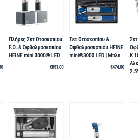
Πλήρες Σετ Ωτοσκοπίου
Σετ Ωτοσκοπίου &
Σετ
F.O. & Οφθαλμοσκοπίου
Οφθαλμοσκοπίου HEINE
Οφθ
HEINE mini 3000® LED
mini®3000 LED | Μπλε
K 1
Αλκ
00
€
851,00
€
474,00
2.5