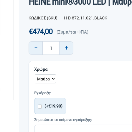
HEINE mini®3000 LED | Μαύρ
ΚΩΔΙΚΟΣ (SKU):
H-D-872.11.021.BLACK
€
474,00
(Συμπ/ται ΦΠΑ)
−
+
Χρώμα:
Εγχάραξη:
(+€
19,90
)
Σημειώστε το κείμενο εγχάραξης: