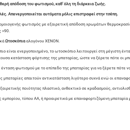
θερή απόδοση του φωτισμού, καθ' όλη τη διάρκεια ζωής.
ές. Απενεργοποιείται αυτόματα μόλις επιστραφεί στην τσέπη.
ομοιογενής φωτισμός με εξαιρετική απόδοση χρωμάτων θερμοκρασί
 >90.
ικά
Ωτοσκόπια
αλογόνου XENON.
ιο είναι ενεργοποιημένο, το ωτοσκόπιο λειτουργεί στη μέγιστη έντ
έχουσα κατάσταση φόρτισης της μπαταρίας, ώστε να ξέρετε πότε οι μπ
ν ένταση φωτισμού με το επίπεδο της μπαταρίας για να ξέρετε πότε ν
ές μπαταρίες απαιτούν αντικατάσταση λιγότερο συχνά ενώ οι επαναφ
Εξαιρετικής ποιότητας πλαστικό, ανθεκτικό σε κραδασμούς, αντιολισ
ς εμπορίου, τύπου AA, ή προαιρετικά με επαναφορτιζόμενη μπαταρία