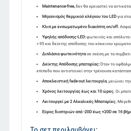
Maintenance-free,
δεν θα χρειαστεί να αντικατα
Μηχανισμός θερμικού ελέγχου του LED
για στα
Κλιπ με ενσωματωμένο διακόπτη on/off.
Ασφαλ
Υψηλής απόδοσης-LED:
φωτεινός και απόλυτα 
> 95 και δείκτης απόδοσης του κόκκινου χρώματος
Διπλάσια φωτεινότητα
σε σχέση με τα συμβατ
Δείκτης Απόδοσης μπαταρίας:
Όταν το οφθαλμο
επίπεδο που αντιστοιχεί στην τρέχουσα κατάστασ
Αποκλειστική fade-out λειτουργία
, μειώνει τη
Χρόνος λειτουργίας έως και 10 ώρες.
Οι μπατ
Λειτουργεί με 2 Αλκαλικές Μπαταρίες.
Μέγεθο
Εύρος διοπτριών από -20D έως +20D σε 16 βήμ
Το σετ περιλαμβάνει: