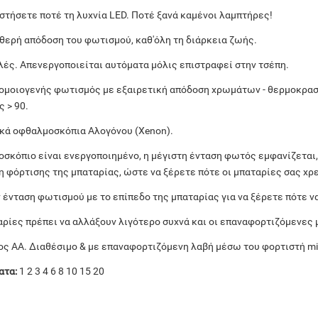
στήσετε ποτέ τη λυχνία LED. Ποτέ ξανά καμένοι λαμπτήρες!
θερή απόδοση του φωτισμού, καθ'όλη τη διάρκεια ζωής.
ές. Απενεργοποιείται αυτόματα μόλις επιστραφεί στην τσέπη.
ομοιογενής φωτισμός με εξαιρετική απόδοση χρωμάτων - θερμοκρασ
 > 90.
ικά οφθαλμοσκόπια Αλογόνου (Xenon).
σκόπιο είναι ενεργοποιημένο, η μέγιστη ένταση φωτός εμφανίζεται,
η φόρτισης της μπαταρίας, ώστε να ξέρετε πότε οι μπαταρίες σας χρ
ν ένταση φωτισμού με το επίπεδο της μπαταρίας για να ξέρετε πότε ν
αρίες πρέπει να αλλάξουν λιγότερο συχνά και οι επαναφορτιζόμενες
ς AA. Διαθέσιμο & με επαναφορτιζόμενη λαβή μέσω του φορτιστή mi
ατα:
1 2 3 4 6 8 10 15 20