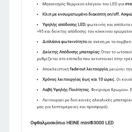
Μηχανισμός θερμικού ελέγχου του LED για
στα
Κλιπ με ενσωματωμένο διακόπτη on/off. Ασφαλ
Υψηλής απόδοσης LED:
φωτεινός και απόλυτα 
>95 και δείκτης απόδοσης του κόκκινου χρώματος
Διπλάσια φωτεινότητα
σε σχέση με τα συμβατ
Δείκτης Απόδοσης μπαταρίας:
Όταν το ωτοσκόπ
ρυθμίζεται στο επίπεδο που αντιστοιχεί στην τρ
Αποκλειστική
fade-out λειτουργία
, μειώνει τη
Χρόνος λειτουργίας έως και 10 ώρες.
Οι κοιν
Λαβή Υψηλής Ποιότητας
. Φινίρισμα Χρωμίου. 
Λειτουργεί με δυο κοινές αλκαλικές μπαταρίε
μας για λεπτομέρειες και προσφορά).
Οφθαλμοσκόπιο HEINE mini®3000 LED