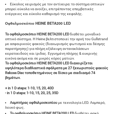
Εύκολος χειρισμός με τον αντίχειρα: το σύστημα οπτικών
μπορεί εύκολα να ανοίξει, επιτρέποντας επεμβατικές
ενέργειες και εύκολο καθαρισμό της κεφαλής.
HEINE
BETA200 LED
Οφθαλμοσκόπιο
Το οφθαλμοσκόπιο
HEINE
BETA200 LED
διαθέτει μοναδικό
οπτικό σύστημα
. Η Heine βελτιστοποιεί την αρχή του Gullstrand
με ασφαιρικούς φακούς (διαχωρισμός φωτισμού και δέσμης
παρατήρησης) για πλήρη εξάλειψη αντανακλάσεων
κερατοειδούς και ίριδας. Εγγυημένη πλήρης & ευκρινής
εικόνα ακόμα και σε μικρές κόρες ματιών.
Το οφθαλμοσκόπιο
HEINE
BETA200 LED
διαχειρίζεται
υψηλότερα διαθλαστικά σφάλματα με 27 ξεχωριστούς φακούς
Rekoss Disc τοποθετημένους σε δίσκο με σχεδιασμό 74
βημάτων.
+ in 1 D steps: 1-10, 15, 20, 40D
- in 1 D steps: 1-10, 15, 20, 25, 35D
Λαμπτήρας οφθαλμοσκοπίου
με τεχνολογία LED. Λαμπερό,
λευκό φως.
Το οφθαλμοσκόπιο
HEINE
BETA200 LED
διαθέτει φακό