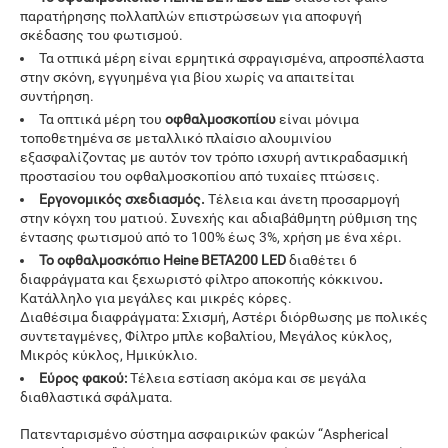
παρατήρησης πολλαπλών επιστρώσεων για αποφυγή
σκέδασης του φωτισμού.
Τα οτπικά μέρη είναι ερμητικά σφραγισμένα, απροσπέλαστα
στην σκόνη, εγγυημένα για βίου χωρίς να απαιτείται
συντήρηση.
Τα οπτικά μέρη του
οφθαλμοσκοπίου
είναι μόνιμα
τοποθετημένα σε μεταλλικό πλαίσιο αλουμινίου
εξασφαλίζοντας με αυτόν τον τρόπο ισχυρή αντικραδασμική
προστασίου του οφθαλμοσκοπίου από τυχαίες πτώσεις.
Εργονομικός σχεδιασμός.
Τέλεια και άνετη προσαρμογή
στην κόγχη του ματιού. Συνεχής και αδιαβάθμητη ρύθμιση της
έντασης φωτισμού από το 100% έως 3%, χρήση με ένα χέρι.
Το οφθαλμοσκόπιο Heine
BETA200 LED
διαθέτει 6
διαφράγματα και ξεχωριστό φίλτρο αποκοπής κόκκινου
.
Κατάλληλο για μεγάλες και μικρές κόρες.
Διαθέσιμα διαφράγματα: Σχισμή, Αστέρι διόρθωσης με πολικές
συντεταγμένες, Φίλτρο μπλε κοβαλτίου, Μεγάλος κύκλος,
Μικρός κύκλος, Ημικύκλιο.
Εύρος φακού:
Τέλεια εστίαση ακόμα και σε μεγάλα
διαθλαστικά σφάλματα.
Πατενταρισμένο σύστημα ασφαιρικών φακών “Aspherical