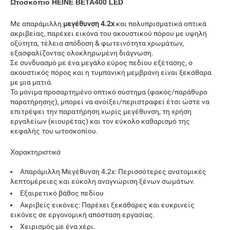
Ωτοσκόπιο HEINE BETA400 LED
Με απαράμιλλη
μεγέθυνση 4.2x
και πολυπρισματικά οπτικά
ακριβείας, παρέχει
εικόνα του ακουστικού πόρου με υψηλή
οξύτητα, τέλεια απόδοση & φωτεινότητα χρωμάτων,
εξασφαλίζοντας ολοκληρωμένη διάγνωση.
Σε συνδυασμό με ένα μεγάλο εύρος πεδίου εξέτασης
, ο
ακουστικός πόρος και η τυμπανική μεμβράνη είναι ξεκάθαρα
με μια ματιά.
Το μόνιμα προσαρτημένο οπτικό σύστημα (φακός/παράθυρο
παρατήρησης), μπορεί να ανοίξει/περιστραφεί έτσι ώστε να
επιτρέψει την παρατήρηση χωρίς μεγέθυνση, τη χρήση
εργαλείων (κιουρέτας) και τον εύκολο καθαρισμό της
κεφαλής του ωτοσκοπίου.
Χαρακτηριστικά
Απαράμιλλη Μεγέθυνση 4.2x: Περισσότερες ανατομικές
λεπτομέρειες και εύκολη αναγνώριση ξένων σωμάτων.
Εξαιρετικό βάθος πεδίου
Ακριβείς εικόνες: Παρέχει ξεκάθαρες και ευκρινείς
εικόνες σε εργονομική απόσταση εργασίας.
Χειρισμός με ένα χέρι.