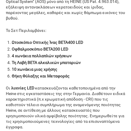
Optical System” (AOS) μόνο από τη HEINE (US Pat. 4.963.014),
εξάλειψη αντανακλάσεων κερατοειδούς και ίριδας,
παρέχοντας μεγάλες, καθαρές και χωρίς θάμπωμα εικόνες του
βυθού.
Το Σετ Περιλαμβάνει:
Ωτοσκόπιο Οπτικής Ίνας
BETA400 LED
Οφθαλμοσκόπιο
BETA200 LED
4 χωνάκια πολλαπλών χρήσεων
Τη Λαβή BΕΤΑ αλκαλικών μπαταριών
10 χωνάκια μιας χρήσης
Θήκη Φύλαξης και Μεταφοράς
Οι
λυχνίες LED
κατασκευάζονται καθετοποιημένα από την
Heine στις εγκαταστάσεις της στην Γερμανία. Διαθέτουν ειδικά
χαρακτηριστικά (π.χ χρωματική απόδοση - CRI) που τις
καθιστούν τέλειο συμπλήρωμα της αναμενόμενης ποιότητας
Heine, σε αντίθεση με άλλους κατασκευαστές που
χρησιμοποιούν υλικά αμφίβολης ποιότητας. Ενημερωθείτε για
τις χρησιμοποιούμενες τεχνολογίες από τα επισυναπτόμενα
έγγραφα.