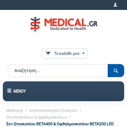
Το καλάθι μου
ΜΕΝΟΎ
/
/
Medical.gr
Ιατροτεχνολογικές Συσκευές
/
Σετ Ωτοσκοπίων & Οφθαλμοσκοπίων
Σετ Ωτοσκοπίου BETA400 & Οφθαλμοσκοπίου ΒΕΤΑ200 LED