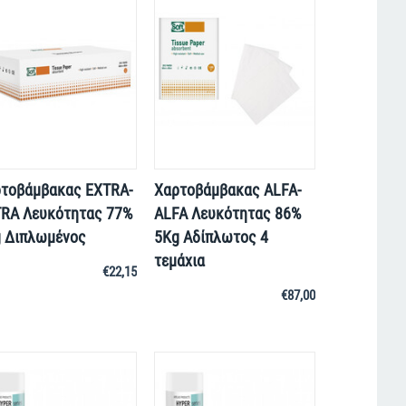
τοβάμβακας EXTRA-
Χαρτοβάμβακας ALFA-
RA Λευκότητας 77%
ALFA Λευκότητας 86%
 Διπλωμένος
5Kg Αδίπλωτος 4
τεμάχια
€
22,15
€
87,00