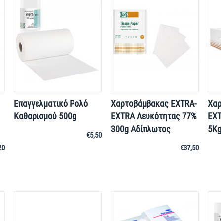
Επαγγελματικό Ρολό
Χαρτοβάμβακας EXTRA-
Χαρ
Καθαρισμού 500g
EXTRA Λευκότητας 77%
EXT
300g Αδίπλωτος
5Kg
€
5,50
20
€
37,50