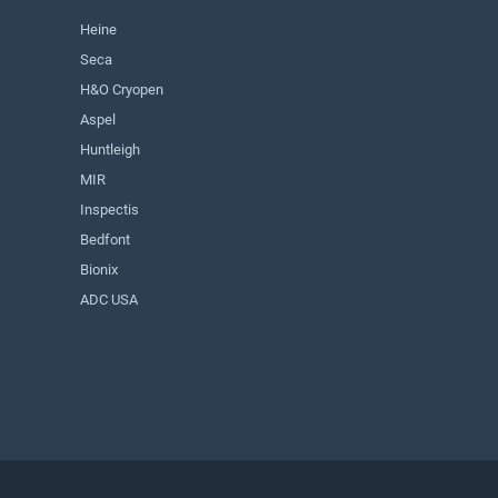
Heine
Seca
H&O Cryopen
Aspel
Huntleigh
MIR
Inspectis
Bedfont
Bionix
ADC USA