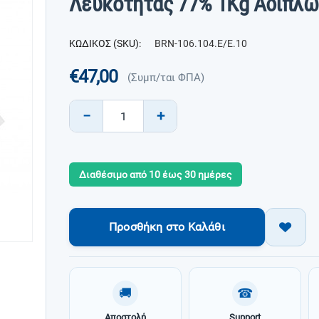
Λευκότητας 77% 1Kg Αδίπλ
ΚΩΔΙΚΟΣ (SKU):
BRN-106.104.E/E.10
€
47,00
(Συμπ/ται ΦΠΑ)
−
+
Διαθέσιμο από 10 έως 30 ημέρες
Προσθήκη στο Καλάθι
🚚
☎
Αποστολή
Support