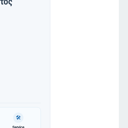
ωτος
🛠
Service