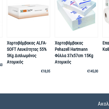
Χαρτοβάμβακας ALFA-
Χαρτοβάμβακας
Επα
SOFT Λευκότητας 55%
Pehazell Hartmann
Καθ
5Kg Διπλωμένος
Φύλλα 37x57cm 15Kg
Ατομικός
Ατομικός
50
€
18,05
€
145,00
Ακολ