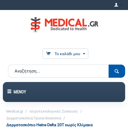
Το καλάθι μου
ΜΕΝΟΎ
/
/
Medical.gr
Ιατροτεχνολογικές Συσκευές
/
Δερματοσκόπια/Τριχοειδοσκόπια
Δερματοσκόπιο Heine Delta 20T χωρίς Κλίμακα