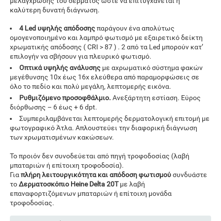
μελάγχρωσης του δέρματος ώστε να επιτυγχάνεται η
καλύτερη δυνατή διάγνωση.
4 Led υψηλής απόδοσης
παράγουν ένα απολύτως
ομογενοποιημένο και λαμπρό φωτισμό με εξαιρετικό δείκτη
χρωματικής απόδοσης ( CRI > 87 ) . 2 από τα Led μπορούν κατ’
επιλογήν να σβήσουν για πλευρικό φωτισμό.
Οπτικά υψηλής ανάλυσης
με αχρωματικό σύστημα φακών
μεγέθυνσης 10x έως 16x ελεύθερα από παραμορφώσεις σε
όλο το πεδίο και πολύ μεγάλη, λεπτομερής εικόνα.
Ρυθμιζόμενο προσοφθάλμιο.
Ανεξάρτητη εστίαση. Εύρος
διόρθωσης – 6 έως + 6 dpt.
Συμπεριλαμβάνεται λεπτομερής δερματολογική επιτομή με
φωτογραφικό Άτλα. Απλουστεύει την διαφορική διάγνωση
των χρωματισμένων κακώσεων.
Το προιόν δεν συνοδεύεται από πηγή τροφοδοσίας (λαβή
μπαταριών ή επίτοιχη τροφοδοσία).
Για
πλήρη λειτουργικότητα και απόδοση φωτισμού
συνδυάστε
το
Δερματοσκόπιο
Heine Delta 20T
με λαβή
επαναφορτιζόμενων μπαταριών ή επίτοιχη μονάδα
τροφοδοσίας.