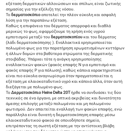
εξέταση δερματικών αλλοιώσεων και σπίλων, είναι ζωτικής
σημασίας για την εξέλιξη της νόσου.
Το
δερματοσκόπιο
αποτελεί την πλέον εύκολη και ασφαλή
λύση για την παραπάνω εξέταση.
Καθώς η επιφάνεια του δέρματος απορροφά και διαθλά
μερικώς το φως, εφαρμόζουμε τη χρήση ενός υγρού
εμποτισμού μεταξύ του
δερματοσκοπίου
και του δέρματος
(λάδι δερματοσκόπησης ). Εναλλακτικά χρησιμοποιείται
πολωμένο φως για την παρατήρηση χρωματισμένων κυττάρων
ή άλλων δομών στα βαθύτερα στρώματα της δερματικής
στοιβάδας. Υπάρχει τότε η ανάγκη χρησιμοποίησης
εναλλακτικών φακών (φακός επαφής Ν για εμποτισμό και
φακός επαφής Ρ για πόλωση), καθώς κάποια χαρακτηριστικά
είναι πιο εύκολα αναγνωρίσιμα όταν πραγματοποιείται η
εξέταση με ελαιοκαταδυτικό υγρό και κάποια άλλα, όταν αυτή
διεξάγεται με πολωμένο φως.
Το
Δερματοσκόπιο
Heine
Delta
20Τ
ήρθε να συνδυάσει τις δύο
τεχνικές σε ένα όργανο, με οπτικά ακριβείας και δυνατότητα
άμεσης επιλογής μεταξύ πολωμένου και μη πολωμένου
φωτισμού. Δεν απαιτείται εναλλαγή των φακών επαφής, ενώ
παράλληλα είναι δυνατή η δερματοσκόπηση επαφής μέσω
ελαιοκαταδυτικού φακού σε οποιοδήποτε σημείο,
επιτρέποντας τη σωστή εξέταση με την αντίστοιχη βλάβη