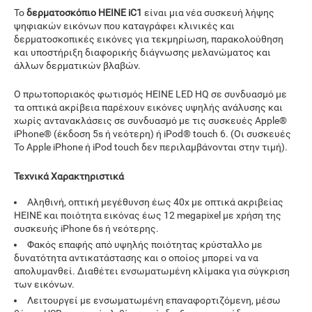
Το
δερματοσκόπιο HEINE iC1
είναι μια νέα συσκευή λήψης
ψηφιακών εικόνων που καταγράφει κλινικές και
δερματοσκοπικές εικόνες για τεκμηρίωση, παρακολούθηση
και υποστήριξη διαφορικής διάγνωσης μελανώματος και
άλλων δερματικών βλαβών.
Ο πρωτοποριακός φωτισμός HEINE LED HQ σε συνδυασμό με
τα οπτικά ακρίβεια παρέχουν εικόνες υψηλής ανάλυσης και
χωρίς αντανακλάσεις σε συνδυασμό με τις συσκευές Apple®
iPhone® (έκδοση 5s ή νεότερη) ή iPod® touch 6. (Οι συσκευές
Το Apple iPhone ή iPod touch δεν περιλαμβάνονται στην τιμή).
Τεχνικά Χαρακτηριστικά
Αληθινή, οπτική μεγέθυνση έως 40x με οπτικά ακριβείας
HEINE και ποιότητα εικόνας έως 12 megapixel με χρήση της
συσκευής iPhone 6s ή νεότερης.
Φακός επαφής από υψηλής ποιότητας κρύσταλλο με
δυνατότητα αντικατάστασης και ο οποίος μπορεί να να
απολυμανθεί. Διαθέτει ενσωματωμένη κλίμακα για σύγκριση
των εικόνων.
Λειτουργεί με ενσωματωμένη επαναφορτιζόμενη, μέσω