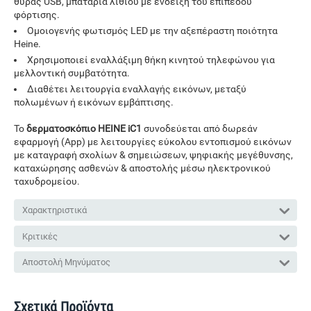
θύρας USB, μπαταρία λιθίου με ένδειξη του επιπέδου
φόρτισης.
Ομοιογενής φωτισμός LED με την αξεπέραστη ποιότητα
Heine.
Χρησιμοποιεί εναλλάξιμη θήκη κινητού τηλεφώνου για
μελλοντική συμβατότητα.
Διαθέτει λειτουργία εναλλαγής εικόνων, μεταξύ
πολωμένων ή εικόνων εμβάπτισης.
Το
δερματοσκόπιο HEINE iC1
συνοδεύεται από δωρεάν
εφαρμογή (App) με λειτουργίες εύκολου εντοπισμού εικόνων
με καταγραφή σχολίων & σημειώσεων, ψηφιακής μεγέθυνσης,
καταχώρησης ασθενών & αποστολής μέσω ηλεκτρονικού
ταχυδρομείου.
Χαρακτηριστικά
Κριτικές
Αποστολή Μηνύματος
Σχετικά Προϊόντα