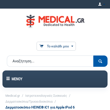
Το καλάθι μου
ΜΕΝΟΎ
/
/
Medical.gr
Ιατροτεχνολογικές Συσκευές
/
Δερματοσκόπια/Τριχοειδοσκόπια
Δερματοσκόπιο HEINE® iC1 για Apple iPod 6