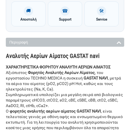
🚚
☎
🛠
Αποστολή
Support
Service
Περιγραφή
Αναλυτής Αερίων Αίματος GASTAT navi
ΧΑΡΑΚΤΗΡΙΣΤΙΚΑ ΦΟΡΗΤΟΥ ΑΝΑΛΥΤΗ ΑΕΡΙΩΝ ΑΙΜΑΤΟΣ
Αξιόπιστος
Φορητός Αναλυτής Αερίων Αίματος
, του
εργοστασίου TECHNO MEDICA η συσκευή
GASTAT NAVI
, μετρά
τα αέρια του αίματος (pO2, pCO2) pH Hct, καθώς και τους
ηλεκτρολύτες (Na, K, Ca).
Συμπληρωματικά υπολογίζει μια μεγάλη σειρά από βιολογικές
παραμέτρους cHCO3, ctCO2, sO2, cBE, cSBE, cBB, ctO2, cSBC,
AaDO2, RI, ctHb, cCa2+.
Ο
φορητός αναλυτής αερίων αίματος GASTAT NAVI
, είναι
τελευταίας γενιάς με οθόνη αφής και ενσωματωμένο θερμικό
εκτυπωτή. Για τη λειτουργία του αναλυτή χρησιμοποιούνται
κασέτες μιας χρήσης που περιλαμβάνουν όλα τα απαραίτητα