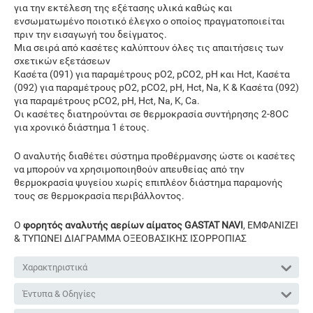
για την εκτέλεση της εξέτασης υλικά καθώς και
ενσωματωμένο ποιοτικό έλεγχο ο οποίος πραγματοποιείται
πριν την εισαγωγή του δείγματος.
Μια σειρά από κασέτες καλύπτουν όλες τις απαιτήσεις των
σχετικών εξετάσεων
Κασέτα (091) για παραμέτρους pO2, pCO2, pH και Hct, Κασέτα
(092) για παραμέτρους pO2, pCO2, pH, Hct, Na, K & Κασέτα (092)
για παραμέτρους pCO2, pH, Hct, Na, K, Ca.
Οι κασέτες διατηρούνται σε θερμοκρασία συντήρησης 2-8ΟC
για χρονικό διάστημα 1 έτους.
Ο αναλυτής διαθέτει σύστημα προθέρμανσης ώστε οι κασέτες
να μπορούν να χρησιμοποιηθούν απευθείας από την
θερμοκρασία ψυγείου χωρίς επιπλέον διάστημα παραμονής
τους σε θερμοκρασία περιβάλλοντος.
Ο
φορητός αναλυτής αερίων αίματος GASTAT NAVI
, ΕΜΦΑΝΙΖΕΙ
& ΤΥΠΩΝΕΙ ΔΙΑΓΡΑΜΜΑ ΟΞΕΟΒΑΣΙΚΗΣ ΙΣΟΡΡΟΠΙΑΣ
Χαρακτηριστικά
Έντυπα & Οδηγίες